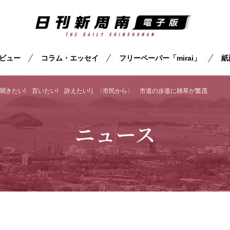
ビュー
コラム・エッセイ
フリーペーパー「mirai」
紙
聞きたい! 言いたい! 訴えたい!］〈市民から〉 市道の歩道に雑草が繁茂
ニュース