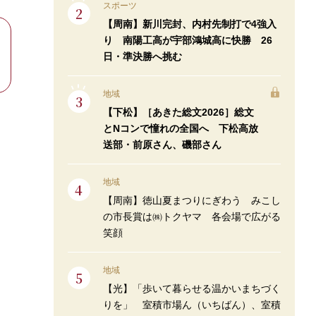
スポーツ
【周南】新川完封、内村先制打で4強入
り 南陽工高が宇部鴻城高に快勝 26
日・準決勝へ挑む
地域
【下松】［あきた総文2026］総文
とNコンで憧れの全国へ 下松高放
送部・前原さん、磯部さん
地域
【周南】徳山夏まつりにぎわう みこし
の市長賞は㈱トクヤマ 各会場で広がる
笑顔
地域
【光】「歩いて暮らせる温かいまちづく
りを」 室積市場ん（いちばん）、室積