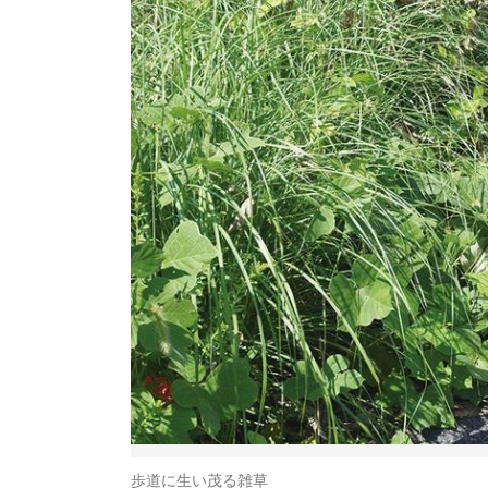
歩道に生い茂る雑草