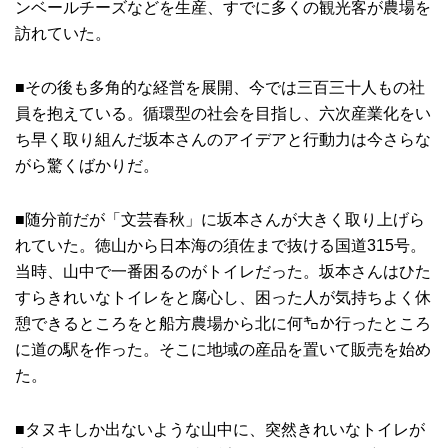
ンベールチーズなどを生産、すでに多くの観光客が農場を
訪れていた。
■その後も多角的な経営を展開、今では三百三十人もの社
員を抱えている。循環型の社会を目指し、六次産業化をい
ち早く取り組んだ坂本さんのアイデアと行動力は今さらな
がら驚くばかりだ。
■随分前だが「文芸春秋」に坂本さんが大きく取り上げら
れていた。徳山から日本海の須佐まで抜ける国道315号。
当時、山中で一番困るのがトイレだった。坂本さんはひた
すらきれいなトイレをと腐心し、困った人が気持ちよく休
憩できるところをと船方農場から北に何㌔か行ったところ
に道の駅を作った。そこに地域の産品を置いて販売を始め
た。
■タヌキしか出ないような山中に、突然きれいなトイレが