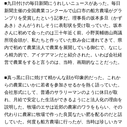
■九日付けの毎日新聞にうれしいニュースがあった。毎日
新聞主催の全国農業コンクールで山口市の船方農場がグラ
ンプリを受賞したという記事だ。理事長の坂本多旦（かず
あき）さんがうれしそうに表彰状を受け取っていた。坂本
さんに初めて会ったのは三十年近く前。小野英輔徳山商議
所現会頭が、私たちと作っていた飲み会に連れてきて、県
内で初めて農業法人で農業を展開している御仁で、なにし
ろ精力的で、アイデアマンだと紹介された。いわば会社経
営で農業をすると言うのは、当時、画期的なことだった。
■真っ黒に日に焼けて精かんな顔が印象的だった。これか
らの農業にいかに若者を参加させるかを熱く語っていた。
会社形式にして、普通のサラリーマンのように休日が取
れ、月給で安定した生活ができるようにと法人化の理由を
説明した。牧場のエサは近郊の農家のワラをもらい、その
代わりに農家に牧場で作った良質なたい肥を配るのだと話
していた。何度も船方農場に行ったが、当時は珍しいカマ