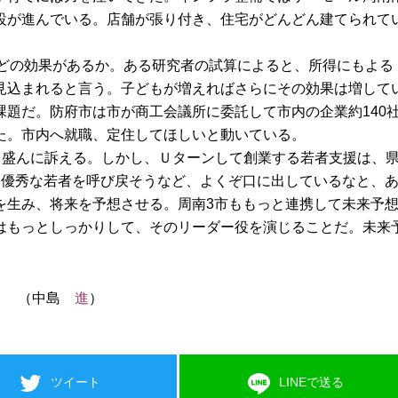
設が進んでいる。店舗が張り付き、住宅がどんどん建てられて
。
ほどの効果があるか。ある研究者の試算によると、所得にもよる
収増が見込まれると言う。子どもが増えればさらにその効果は増して
題だ。防府市は市が商工会議所に委託して市内の企業約140
た。市内へ就職、定住してほしいと動いている。
を盛んに訴える。しかし、Ｕターンして創業する若者支援は、
。優秀な若者を呼び戻そうなど、よくぞ口に出しているなと、
を生み、将来を予想させる。周南3市ももっと連携して未来予
はもっとしっかりして、そのリーダー役を演じることだ。未来
（中島
進
）
ツイート
LINEで送る