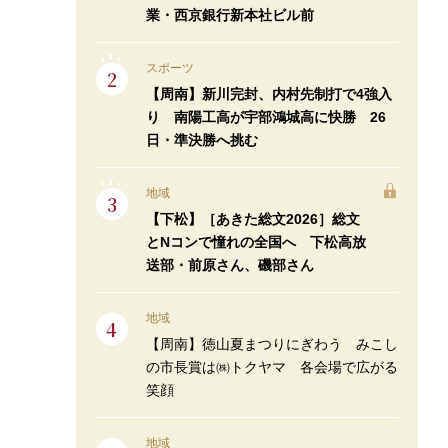
業・西京銀行新本社ビル前
スポーツ
【周南】新川完封、内村先制打で4強入
り 南陽工高が宇部鴻城高に快勝 26
日・準決勝へ挑む
地域
【下松】［あきた総文2026］総文
とNコンで憧れの全国へ 下松高放
送部・前原さん、磯部さん
地域
【周南】徳山夏まつりにぎわう みこし
の市長賞は㈱トクヤマ 各会場で広がる
笑顔
地域