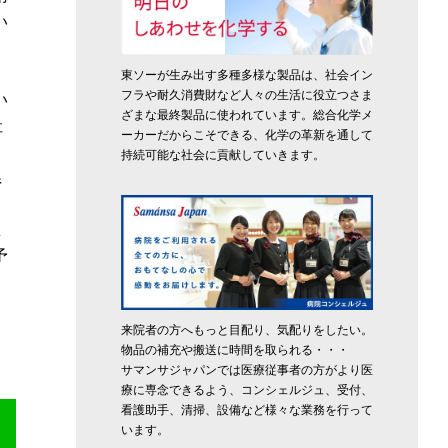
い
東ソーが生み出す多種多様な製品は、社会イン
フラや耐久消費財など人々の生活に役立つさま
い
ざまな最終製品に使われています。総合化学メ
社
ーカーだからこそできる、化学の革新を通して
持続可能な社会に貢献していきます。
県
あ
想
予
来院者の方へもっと目配り、気配りをしたい。
物品の補充や搬送に時間を取られる・・・
サマンサジャパンでは医療従事者の方がより医
療に専念できるよう、コンシェルジュ、受付、
看護助手、清掃、設備など様々な業務を行って
います。