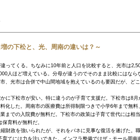
口増の下松と、光、周南の違いは？～
ってくる。ちなみに10年前と人口を比較すると、光市は2,50
2,000人ほど増えている。分母が違うのでそのまま比較にはなら
南市、光市は合併で中山間地域を抱えているのも要因だが、ど
確かに下松市が安い。特に違うのが子育て支援だ。下松市は8月
無料化した。周南市の医療費は所得制限つきで小学6年まで無料
卒業までの入院費が無料だ。下松市の政策は子育て世代には相
は保育料が無料だ。
緊縮財政を強いられたが、それをバネに見事な復活を遂げた。
子育てには力を注いできた。インフラ整備ではザ・モール周南