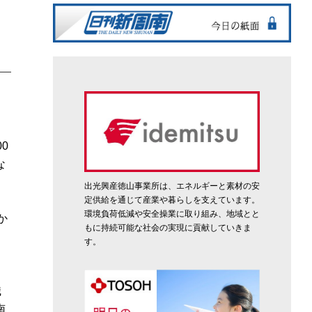
0
な
こ
出光興産徳山事業所は、エネルギーと素材の安
定供給を通じて産業や暮らしを支えています。
環境負荷低減や安全操業に取り組み、地域とと
か
もに持続可能な社会の実現に貢献していきま
、
す。
当
職
南