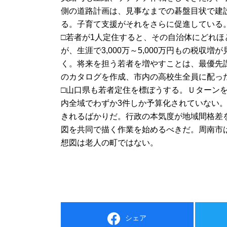
側の道路計画は、見事なまでの碁盤目状で建
る。子育て支援がそれをさらに促進している
□若者が1人定住すると、その自治体にどれ
が、生涯で3,000万～5,000万円もの税
く。将来を担う若者を増やすことは、最優先課
のカタログを作成、市内の高校生全員に配っ
□山口県も若者定住を標ぼうする。Ｕターン
内全域でわずか3件しか予算化されていない
きれるばかりだ。行政の本気度が地域間格差
図を共同で描く作業を始めるべきだ。周南市
想図は老人の町ではない。
シェア