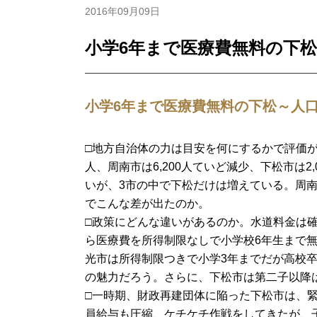
2016年09月09日
小学6年まで医療費無料の下松
小学6年まで医療費無料の下松～人
□地方自治体の力は目安を何にするかで評価が違
人、周南市は6,200人ていど減少、下松市は
いが、3市の中で下松だけは増えている。周
でこんな差が出たのか。
□政策にどんな違いがあるのか。水道料金は
ら医療費を所得制限なしで小学校6年生まで
光市は所得制限つきで小学3年までだが高校
の魅力だろう。さらに、下松市は第二子以降
□一時期、財政再建団体に陥った下松市は、
員給与も圧縮、ケチケチ作戦をしてきたが、