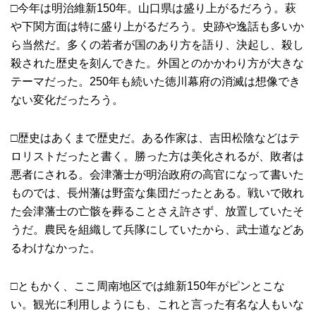
□今年は明治維新150年。山口県は盛り上がるだろう。萩
や下関方面は特に盛り上がるだろう。史跡や逸話も多いか
ら当然だ。多くの若者が国のあり方を語り、決起し、殺し
殺された歴史を刻んできた。外国とのかかわり方が大きな
テーマだった。250年も続いた徳川幕府の消滅は想像でき
ない変化だったろう。
□歴史はあくまで歴史だ。ある作家は、吉田松陰などはテ
ロリストだったと書く。勝った方は美化されるが、敗者は
悪者にされる。会津藩士が明治政府の高官になって書いた
ものでは、長州藩は野蛮な集団だったとある。戦いで敗れ
た会津藩士の亡骸を葬ることさえ許さず、放置していたそ
うだ。農民を組織して兵隊にしていたから、武士道などあ
るわけなかった。
□ともかく、ここ周南地区では維新150年がピンとこな
い。観光に利用しようにも、これと言った有名な人もいな