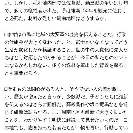
い。しかし、毛利藩内部では佐幕派、勤皇派の争いはし烈
で、多くの犠牲者が出た。県は維新150年を観光に使おう
と必死だ。材料が乏しい周南地区はどうするか。
□まずは市民に地域の大変革の歴史を伝えることだ。行政
の仕組みが大きく変わったこと、武士がいなくなってどう
生活が変化したか検証すること。世の中の大変化に先人た
ちはどう対応したのか知ることが、今日の私たちのヒント
になるかもしれない。多くの逸材を輩出した背景を探るこ
とも重要だろう。
□歴史ものは関心がある人と、そうでない人の差が激し
い。歴女が増えたと言うが、少数派だ。子どもたちに維新
を伝えるのはさらに難解だ。高杉晋作や坂本竜馬などを通
じて維新は語られる。ここ周南地区も維新で大きく動いた
ことを、わかりやすく明快に解説して見せたいものだ。こ
の地でも、志を持った若者たちが、物を言い、行動してい