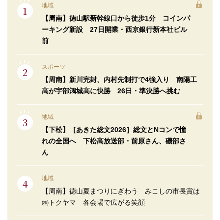
地域
【周南】徳山駅新幹線口から徒歩1分 コインパ
ーキング新設 27日開業・西京銀行新本社ビル
前
スポーツ
【周南】新川完封、内村先制打で4強入り 南陽工
高が宇部鴻城高に快勝 26日・準決勝へ挑む
地域
【下松】［あきた総文2026］総文とNコンで憧
れの全国へ 下松高放送部・前原さん、磯部さ
ん
地域
【周南】徳山夏まつりにぎわう みこしの市長賞は
㈱トクヤマ 各会場で広がる笑顔