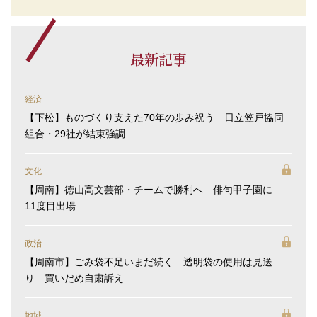
最新記事
経済
【下松】ものづくり支えた70年の歩み祝う 日立笠戸協同
組合・29社が結束強調
文化
【周南】徳山高文芸部・チームで勝利へ 俳句甲子園に
11度目出場
政治
【周南市】ごみ袋不足いまだ続く 透明袋の使用は見送
り 買いだめ自粛訴え
地域