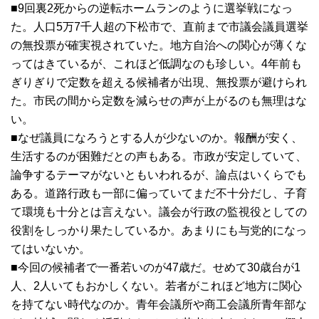
■9回裏2死からの逆転ホームランのように選挙戦になっ
た。人口5万7千人超の下松市で、直前まで市議会議員選挙
の無投票が確実視されていた。地方自治への関心が薄くな
ってはきているが、これほど低調なのも珍しい。4年前も
ぎりぎりで定数を超える候補者が出現、無投票が避けられ
た。市民の間から定数を減らせの声が上がるのも無理はな
い。
■なぜ議員になろうとする人が少ないのか。報酬が安く、
生活するのが困難だとの声もある。市政が安定していて、
論争するテーマがないともいわれるが、論点はいくらでも
ある。道路行政も一部に偏っていてまだ不十分だし、子育
て環境も十分とは言えない。議会が行政の監視役としての
役割をしっかり果たしているか。あまりにも与党的になっ
てはいないか。
■今回の候補者で一番若いのが47歳だ。せめて30歳台が1
人、2人いてもおかしくない。若者がこれほど地方に関心
を持てない時代なのか。青年会議所や商工会議所青年部な