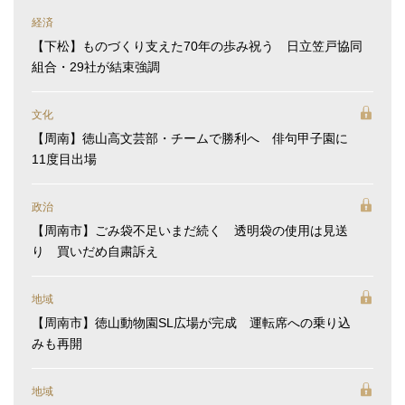
経済
【下松】ものづくり支えた70年の歩み祝う 日立笠戸協同
組合・29社が結束強調
文化
【周南】徳山高文芸部・チームで勝利へ 俳句甲子園に
11度目出場
政治
【周南市】ごみ袋不足いまだ続く 透明袋の使用は見送
り 買いだめ自粛訴え
地域
【周南市】徳山動物園SL広場が完成 運転席への乗り込
みも再開
地域