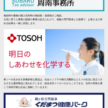
相続時や建物の購入売却時の相続税・資産税のご相談。
大切に育てた事業の譲渡や事業の拡大にむけて、複数の専門業者との提携で、お客さまの求
める結果を一緒に目指します。
東ソーが生み出す多種多様な製品は、社会インフラや耐久消費財など人々の生活に役立つさ
まざまな最終製品に使われています。総合化学メーカーだからこそできる、化学の革新を通
して持続可能な社会に貢献していきます。