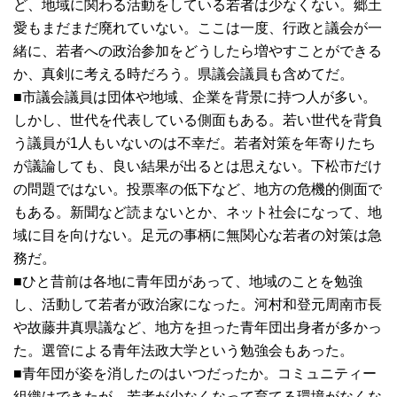
ど、地域に関わる活動をしている若者は少なくない。郷土
愛もまだまだ廃れていない。ここは一度、行政と議会が一
緒に、若者への政治参加をどうしたら増やすことができる
か、真剣に考える時だろう。県議会議員も含めてだ。
■市議会議員は団体や地域、企業を背景に持つ人が多い。
しかし、世代を代表している側面もある。若い世代を背負
う議員が1人もいないのは不幸だ。若者対策を年寄りたち
が議論しても、良い結果が出るとは思えない。下松市だけ
の問題ではない。投票率の低下など、地方の危機的側面で
もある。新聞など読まないとか、ネット社会になって、地
域に目を向けない。足元の事柄に無関心な若者の対策は急
務だ。
■ひと昔前は各地に青年団があって、地域のことを勉強
し、活動して若者が政治家になった。河村和登元周南市長
や故藤井真県議など、地方を担った青年団出身者が多かっ
た。選管による青年法政大学という勉強会もあった。
■青年団が姿を消したのはいつだったか。コミュニティー
組織はできたが、若者が少なくなって育てる環境がなくな