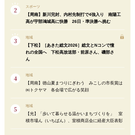
スポーツ
【周南】新川完封、内村先制打で4強入り 南陽工
高が宇部鴻城高に快勝 26日・準決勝へ挑む
地域
【下松】［あきた総文2026］総文とNコンで憧
れの全国へ 下松高放送部・前原さん、磯部さ
ん
地域
【周南】徳山夏まつりにぎわう みこしの市長賞は
㈱トクヤマ 各会場で広がる笑顔
地域
【光】「歩いて暮らせる温かいまちづくりを」 室
積市場ん（いちばん）、室積商店会に経産大臣表彰