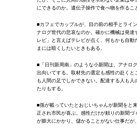
にできるのか。遺伝子操作で食べ物を作るこ
■カフェでカップルが、目の前の相手とライ
ナログ世代の悲哀なのか。確かに機械は発達
レビ」と言えばテレビが点く、何もかも自動
まには暗くしたいときもある。
■「日刊新周南」のような小新聞は、アナロ
出向いてする。取材先の選定も感性の赴くと
も人間の足でしかできない。配達する人も人
たりもする。
■孫が載っていたとおじいちゃんが新聞をと
正され市民が喜ぶ。感性だけが頼りの新聞づ
が膨大にかかり、儲かることがない仕事だが