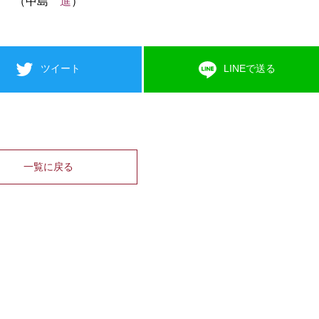
（中島
進
）
ツイート
LINEで送る
一覧に戻る