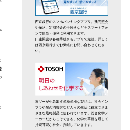
西京銀行のスマホバンキングアプリ。残高照会
ア
や振込、定期預金の手続きなどをスマートフォ
テ
ンで簡単・便利に利用できます。
た
口座開設や各種手続きもアプリで完結。詳しく
は西京銀行までお気軽にお問い合わせくださ
い。
が
達
っ
是
東ソーが生み出す多種多様な製品は、社会イン
ま
フラや耐久消費財など人々の生活に役立つさま
ざまな最終製品に使われています。総合化学メ
ーカーだからこそできる、化学の革新を通して
持続可能な社会に貢献していきます。