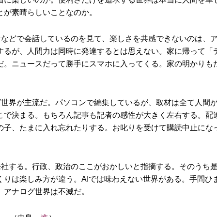
とが素晴らしいことなのか。
ンなどで会話しているのを見て、楽しさを共感できないのは、
するが、人間力は同時に発達するとは思えない。家に帰って「
だ。ニュースだって勝手にスマホに入ってくる。家の明かりも
グ世界が主流だ。パソコンで編集しているが、取材は全て人間
こで決まる。もちろん記事も記者の感性が大きく左右する。配
の子、たまに入れ忘れたりする。お叱りを受けて購読中止にな
来社する。行政、政治のここがおかしいと指摘する。そのうち
くりは楽しみ方が違う。AIでは味わえない世界がある。手間ひ
、アナログ世界は不滅だ。