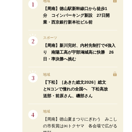
地域
【周南】徳山駅新幹線口から徒歩1
分 コインパーキング新設 27日開
業・西京銀行新本社ビル前
スポーツ
【周南】新川完封、内村先制打で4強入
り 南陽工高が宇部鴻城高に快勝 26
日・準決勝へ挑む
地域
【下松】［あきた総文2026］総文
とNコンで憧れの全国へ 下松高放
送部・前原さん、磯部さん
地域
【周南】徳山夏まつりにぎわう みこし
の市長賞は㈱トクヤマ 各会場で広がる