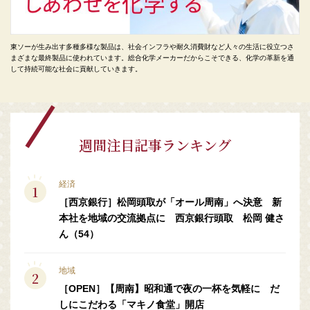
東ソーが生み出す多種多様な製品は、社会インフラや耐久消費財など人々の生活に役立つさ
まざまな最終製品に使われています。総合化学メーカーだからこそできる、化学の革新を通
して持続可能な社会に貢献していきます。
週間注目記事ランキング
経済
［西京銀行］松岡頭取が「オール周南」へ決意 新
本社を地域の交流拠点に 西京銀行頭取 松岡 健さ
ん（54）
地域
［OPEN］【周南】昭和通で夜の一杯を気軽に だ
しにこだわる「マキノ食堂」開店