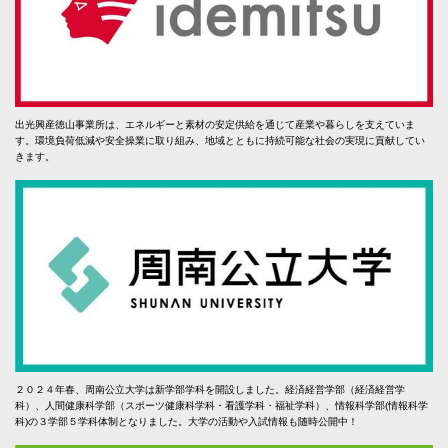
出光興産徳山事業所は、エネルギーと素材の安定供給を通じて産業や暮らしを支えていま
す。環境負荷低減や安全操業に取り組み、地域とともに持続可能な社会の実現に貢献してい
きます。
２０２４年春、周南公立大学は新学部学科を開設しました。経済経営学部（経済経営学
科）、人間健康科学部（スポーツ健康科学科・看護学科・福祉学科）、情報科学部(情報科学
科)の３学部５学科体制となりました。大学の活動や入試情報も随時公開中！