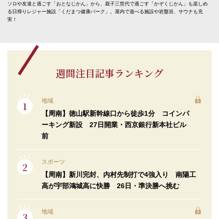
ソロや友達と過ごす「おとなじかん」から、親子三世代で過ごす「かぞくじかん」も楽しめ
る日帰りレジャー施設「くだまつ健康パーク」。屋内で遊べる施設や岩盤浴、サウナも充
実！
週間注目記事ランキング
地域
【周南】徳山駅新幹線口から徒歩1分 コインパ
ーキング新設 27日開業・西京銀行新本社ビル
前
スポーツ
【周南】新川完封、内村先制打で4強入り 南陽工
高が宇部鴻城高に快勝 26日・準決勝へ挑む
地域