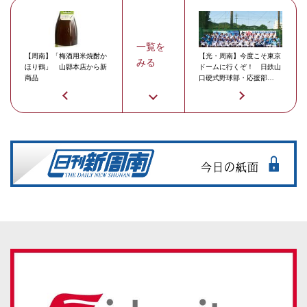
一覧を
【周南】「梅酒用米焼酎か
【光・周南】今度こそ東京
みる
ほり鶴」 山縣本店から新
ドームに行くぞ！ 日鉄山
商品
口硬式野球部・応援部
と“団結式”