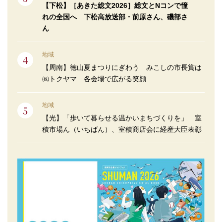
【下松】［あきた総文2026］総文とNコンで憧
れの全国へ 下松高放送部・前原さん、磯部さ
ん
地域
【周南】徳山夏まつりにぎわう みこしの市長賞は
㈱トクヤマ 各会場で広がる笑顔
地域
【光】「歩いて暮らせる温かいまちづくりを」 室
積市場ん（いちばん）、室積商店会に経産大臣表彰