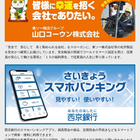
「安全で 安心して 長く勤められる会社」をスローガンに、東ソー株式会社等の化学製品
を安全かつ確実にお届けしています。安全輸送の実績でゴールドＧマーク認定を受け、従業
員が安心して働ける環境と「１５の福利厚生」で従業員の人生に寄り添っています。
西京銀行のスマホバンキングアプリ。残高照会や振込、定期預金の手続きなどをスマートフ
ォンで簡単・便利に利用できます。
口座開設や各種手続きもアプリで完結。詳しくは西京銀行までお気軽にお問い合わせくださ