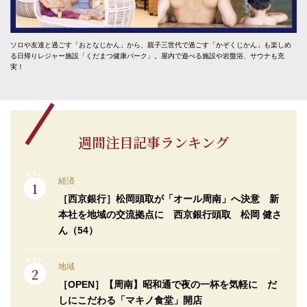
ソロや友達と過ごす「おとなじかん」から、親子三世代で過ごす「かぞくじかん」も楽しめ
る日帰りレジャー施設「くだまつ健康パーク」。屋内で遊べる施設や岩盤浴、サウナも充
実！
週間注目記事ランキング
経済
［西京銀行］松岡頭取が「オール周南」へ決意 新
本社を地域の交流拠点に 西京銀行頭取 松岡 健さ
ん（54）
地域
［OPEN］【周南】昭和通で夜の一杯を気軽に だ
しにこだわる「マキノ食堂」開店