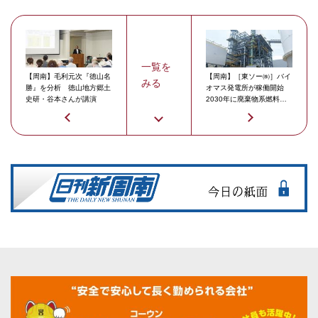
一覧を
【周南】毛利元次『徳山名
【周南】［東ソー㈱］バイ
みる
勝』を分析 徳山地方郷土
オマス発電所が稼働開始
史研・谷本さんが講演
2030年に廃棄物系燃料専
燃目指す