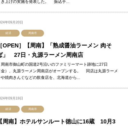
引き上げの実施を発表した。 振込手...
024年09月20日
経済
周南市
［OPEN］【周南】「熟成醤油ラーメン 肉そ
ば」 27日・丸源ラーメン周南店
周南市御山町の国道2号沿いのファミリーマート跡地に27日
（金）、丸源ラーメン周南店がオープンする。 同店は丸源ラーメ
ンや焼肉きんぐなどの飲食店を、北海道から...
024年09月19日
経済
周南市
【周南】ホテルサンルート徳山に16蔵 10月3