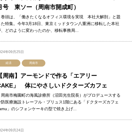
月号 東ソー（周南市開成町）
巻頭は、「働きたくなるオフィス環境を実現 本社大解剖」と題
した特集。今年3月18日、東京ミッドタウン八重洲に移転した本社
が、どのように変わったのか、移転事務局...
024年09月25日
経済
周南市
【周南】アーモンドで作る「エアリー
CAKE」 体にやさしいドクターズカフェ
周南市梅園町の海風診療所（沼田光生院長）がプロデュースする
予防医療施設トレーフル・プリュス1階にある「ドクターズカフェ
camu」のシフォンケーキの型で焼き上げ...
024年09月24日