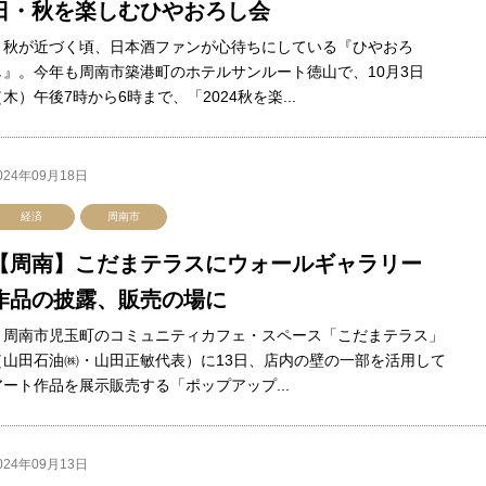
日・秋を楽しむひやおろし会
秋が近づく頃、日本酒ファンが心待ちにしている『ひやおろ
し』。今年も周南市築港町のホテルサンルート徳山で、10月3日
（木）午後7時から6時まで、「2024秋を楽...
024年09月18日
経済
周南市
【周南】こだまテラスにウォールギャラリー
作品の披露、販売の場に
周南市児玉町のコミュニティカフェ・スペース「こだまテラス」
（山田石油㈱・山田正敏代表）に13日、店内の壁の一部を活用して
アート作品を展示販売する「ポップアップ...
024年09月13日