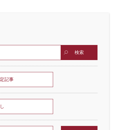
検索
定記事
し