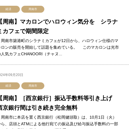
経済
周南市
【周南】マカロンでハロウィン気分を シラナ
ミカフェで期間限定
周南市築港町のシラナミカフェが12日から、ハロウィン仕様のマ
カロンの販売を開始して話題を集めている。 このマカロンは光市
人気カフェCHANOORI（チャヌ...
024年09月20日
経済
周南市
【周南】［西京銀行］振込手数料等引き上げ
西京銀行間は引き続き完全無料
周南市に本店を置く西京銀行（松岡健頭取）は、10月1日（火）
から、店頭とATMによる他行宛ての振込及び給与振込手数料の一部