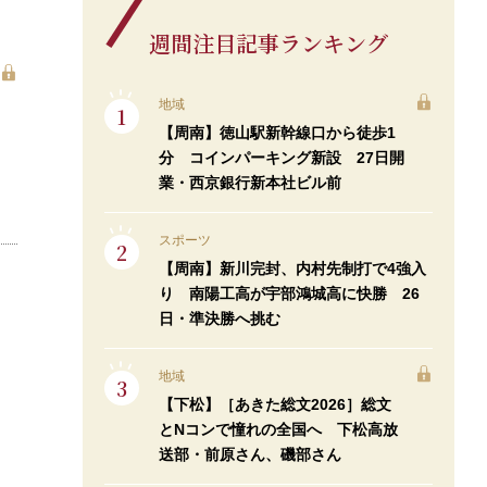
週間注目記事ランキング
地域
【周南】徳山駅新幹線口から徒歩1
分 コインパーキング新設 27日開
業・西京銀行新本社ビル前
スポーツ
【周南】新川完封、内村先制打で4強入
り 南陽工高が宇部鴻城高に快勝 26
日・準決勝へ挑む
地域
【下松】［あきた総文2026］総文
とNコンで憧れの全国へ 下松高放
送部・前原さん、磯部さん