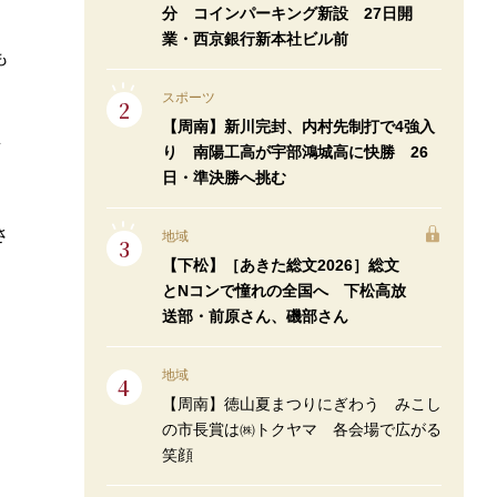
分 コインパーキング新設 27日開
業・西京銀行新本社ビル前
も
スポーツ
【周南】新川完封、内村先制打で4強入
所
り 南陽工高が宇部鴻城高に快勝 26
日・準決勝へ挑む
さ
地域
【下松】［あきた総文2026］総文
とNコンで憧れの全国へ 下松高放
送部・前原さん、磯部さん
地域
【周南】徳山夏まつりにぎわう みこし
の市長賞は㈱トクヤマ 各会場で広がる
笑顔