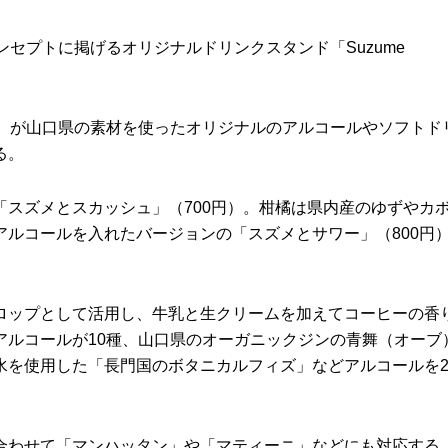
セプトに掲げるオリジナルドリンクスタンド「Suzume
）が山口県の素材を使ったオリジナルのアルコールやソフトド
る。
スズメとスカッシュ」（700円）。柑橘は県内産のゆずやカ
ルコールを入れたバージョンの「スズメとサワー」（800円
ップとして活用し、牛乳と生クリームを加えてコーヒーの香
アルコールが10種、山口県のオーガニックジンの青舞（オーブ
水を使用した「長門国のボタニカルフィズ」などアルコールを2
わせて「マンハッタン」や「マティーニ」などにも対応する