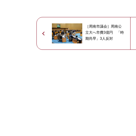
［周南市議会］周南公
立大へ市費3億円 「時
期尚早」3人反対