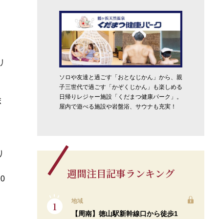
リ
ソロや友達と過ごす「おとなじかん」から、親
子三世代で過ごす「かぞくじかん」も楽しめる
日帰りレジャー施設「くだまつ健康パーク」。
ボ
屋内で遊べる施設や岩盤浴、サウナも充実！
）
り
）
週間注目記事ランキング
0
地域
【周南】徳山駅新幹線口から徒歩1
。