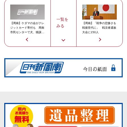
一覧を
【周南】ケダマの会がクレ
【周南】「戦争の悲惨さを
みる
ジットカード寄付も 周南
戦後世代に」 戦没者遺族
市民センターで犬、猫譲渡
大会に150人
会