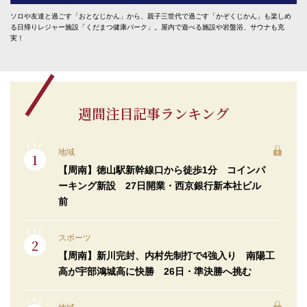
ソロや友達と過ごす「おとなじかん」から、親子三世代で過ごす「かぞくじかん」も楽しめ
る日帰りレジャー施設「くだまつ健康パーク」。屋内で遊べる施設や岩盤浴、サウナも充
実！
週間注目記事ランキング
地域
【周南】徳山駅新幹線口から徒歩1分 コインパ
ーキング新設 27日開業・西京銀行新本社ビル
前
スポーツ
【周南】新川完封、内村先制打で4強入り 南陽工
高が宇部鴻城高に快勝 26日・準決勝へ挑む