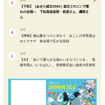
地域
【下松】［あきた総文2026］総文とNコンで憧
れの全国へ 下松高放送部・前原さん、磯部さ
ん
地域
【周南】徳山夏まつりにぎわう みこしの市長賞は
㈱トクヤマ 各会場で広がる笑顔
地域
【光】「歩いて暮らせる温かいまちづくりを」 室
積市場ん（いちばん）、室積商店会に経産大臣表彰