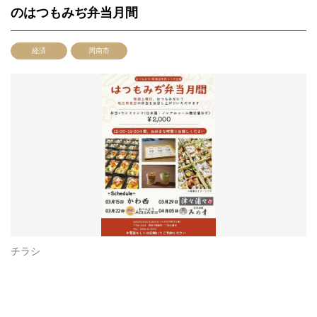
のはつもみぢ弁当月間
経済
周南市
チラシ