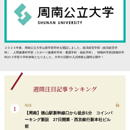
２０２４年春、周南公立大学は新学部学科を開設しました。経済経営学部（経済経営学
科）、人間健康科学部（スポーツ健康科学科・看護学科・福祉学科）、情報科学部(情報科学
科)の３学部５学科体制となりました。大学の活動や入試情報も随時公開中！
週間注目記事ランキング
地域
【周南】徳山駅新幹線口から徒歩1分 コインパ
ーキング新設 27日開業・西京銀行新本社ビル
前