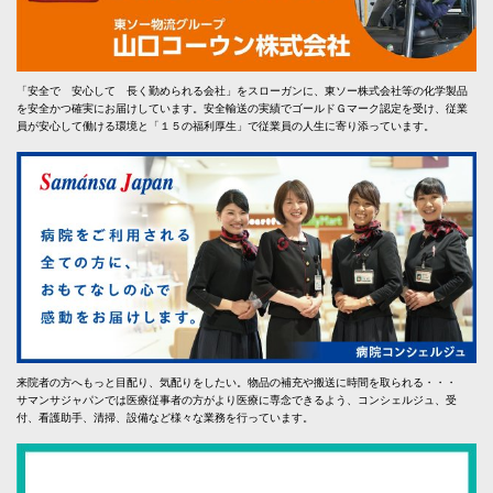
「安全で 安心して 長く勤められる会社」をスローガンに、東ソー株式会社等の化学製品
を安全かつ確実にお届けしています。安全輸送の実績でゴールドＧマーク認定を受け、従業
員が安心して働ける環境と「１５の福利厚生」で従業員の人生に寄り添っています。
来院者の方へもっと目配り、気配りをしたい。物品の補充や搬送に時間を取られる・・・
サマンサジャパンでは医療従事者の方がより医療に専念できるよう、コンシェルジュ、受
付、看護助手、清掃、設備など様々な業務を行っています。