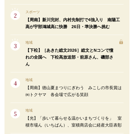
スポーツ
【周南】新川完封、内村先制打で4強入り 南陽工
高が宇部鴻城高に快勝 26日・準決勝へ挑む
地域
【下松】［あきた総文2026］総文とNコンで憧
れの全国へ 下松高放送部・前原さん、磯部さ
ん
地域
【周南】徳山夏まつりにぎわう みこしの市長賞は
㈱トクヤマ 各会場で広がる笑顔
地域
【光】「歩いて暮らせる温かいまちづくりを」 室
積市場ん（いちばん）、室積商店会に経産大臣表彰