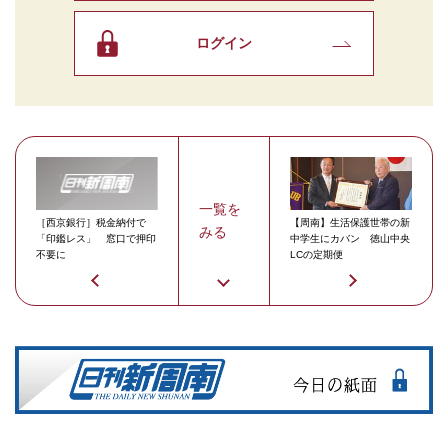
ログイン
一覧を
［西京銀行］税金納付で
【周南】生活保護世帯の新
みる
「印鑑レス」 窓口で押印
中学生にカバン 徳山中央
不要に
LCの定期便