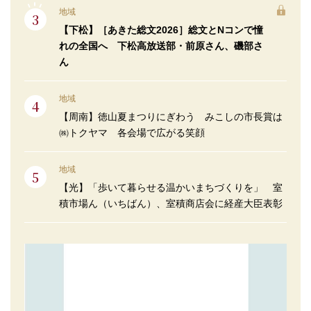
地域
【下松】［あきた総文2026］総文とNコンで憧
れの全国へ 下松高放送部・前原さん、磯部さ
ん
地域
【周南】徳山夏まつりにぎわう みこしの市長賞は
㈱トクヤマ 各会場で広がる笑顔
地域
【光】「歩いて暮らせる温かいまちづくりを」 室
積市場ん（いちばん）、室積商店会に経産大臣表彰