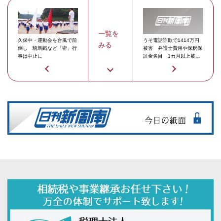
一覧を
久保中・運動会を台風で前
うそ電話詐欺で1414万円
みる
倒し 騎馬戦など「密」行
被害 弁護士費用や保釈保
事は中止に
証金名目 1カ月以上被害
に気付かず