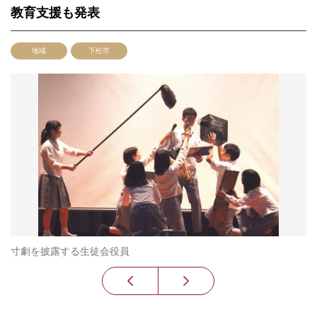
教育支援も発表
地域
下松市
寸劇を披露する生徒会役員
チ