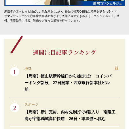
来院者の方へもっと目配り、気配りをしたい。物品の補充や搬送に時間を取られる・・・
サマンサジャパンでは医療従事者の方がより医療に専念できるよう、コンシェルジュ、受
付、看護助手、清掃、設備など様々な業務を行っています。
週間注目記事ランキング
地域
【周南】徳山駅新幹線口から徒歩1分 コインパ
ーキング新設 27日開業・西京銀行新本社ビル
前
スポーツ
【周南】新川完封、内村先制打で4強入り 南陽工
高が宇部鴻城高に快勝 26日・準決勝へ挑む