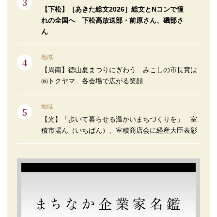
【下松】［あきた総文2026］総文とNコンで憧
れの全国へ 下松高放送部・前原さん、磯部さ
ん
地域
【周南】徳山夏まつりにぎわう みこしの市長賞は
㈱トクヤマ 各会場で広がる笑顔
地域
【光】「歩いて暮らせる温かいまちづくりを」 室
積市場ん（いちばん）、室積商店会に経産大臣表彰