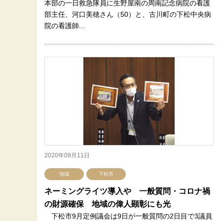
本部の一日救急隊員に生野屋南の周南記念病院の看護
部主任、河口美穂さん（50）と、古川町の下松中央病
院の看護師...
2020年09月11日
地域
下松市
ネーミングライツ導入や 一般質問・コロナ禍
の財源確保 地域の偉人顕彰にも光
下松市9月定例議会は9日が一般質問の2日目で3議員