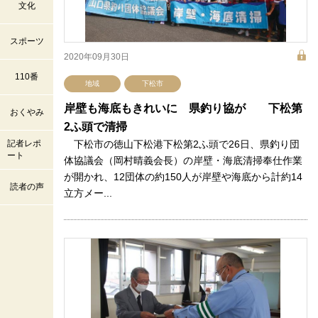
文化
スポーツ
2020年09月30日
110番
地域
下松市
岸壁も海底もきれいに 県釣り協が 下松第
おくやみ
2ふ頭で清掃
記者レポ
下松市の徳山下松港下松第2ふ頭で26日、県釣り団
ート
体協議会（岡村晴義会長）の岸壁・海底清掃奉仕作業
が開かれ、12団体の約150人が岸壁や海底から計約14
読者の声
立方メー...