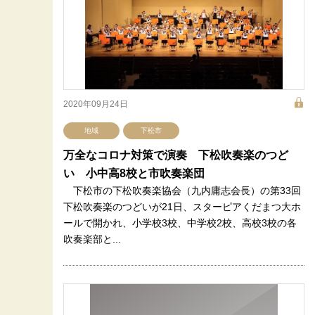
2020年09月24日
地域
下松市
万全なコロナ対策で演奏 下松吹奏楽のつど
い 小中高8校と市吹奏楽団
下松市の下松吹奏楽協会（九内庸志会長）の第33回
下松吹奏楽のつどいが21日、スターピアくだまつ大ホ
ールで開かれ、小学校3校、中学校2校、高校3校の各
吹奏楽部と...