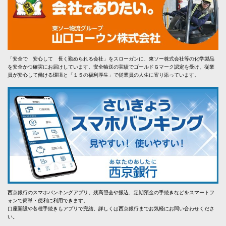
「安全で 安心して 長く勤められる会社」をスローガンに、東ソー株式会社等の化学製品
を安全かつ確実にお届けしています。安全輸送の実績でゴールドＧマーク認定を受け、従業
員が安心して働ける環境と「１５の福利厚生」で従業員の人生に寄り添っています。
西京銀行のスマホバンキングアプリ。残高照会や振込、定期預金の手続きなどをスマートフ
ォンで簡単・便利に利用できます。
口座開設や各種手続きもアプリで完結。詳しくは西京銀行までお気軽にお問い合わせくださ
い。