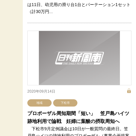
は11日、幼児用の滑り台1台とパーテーション1セット
（計30万円...
2020年09月14日
地域
下松市
プロポーザル周知期間「短い」 笠戸島ハイツ
跡地利用で論戦 妊婦に葉酸の摂取周知へ
下松市9月定例議会は10日が一般質問の最終日。笠
戸島ハイツの跡地利用のプロポーザル（事業企画提案