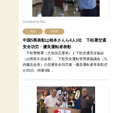
2020年09月29日
地域
下松市
中国5県表彰は相本さんら4人1社 下松署交通
安全功労・優良運転者表彰
下松警察署（大浴信正署長）と下松交通安全協会
（山岡喜久吉会長）、下松安全運転管理者協議会（九
内庸志会長）の交通安全功労者・優良運転者等表彰式
が25日、同署3階...