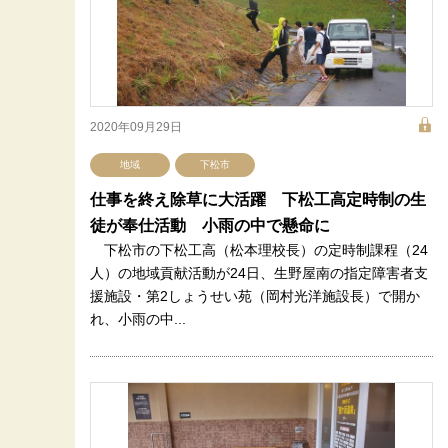
2020年09月29日
地域
下松市
仕事を終え除草に大活躍 下松工高定時制の生
徒が奉仕活動 小雨の中で懸命に
下松市の下松工高（松本理校長）の定時制課程（24
人）の地域貢献活動が24日、生野屋南の指定障害者支
援施設・第2しょうせい苑（岡村光洋施設長）で開か
れ、小雨の中...