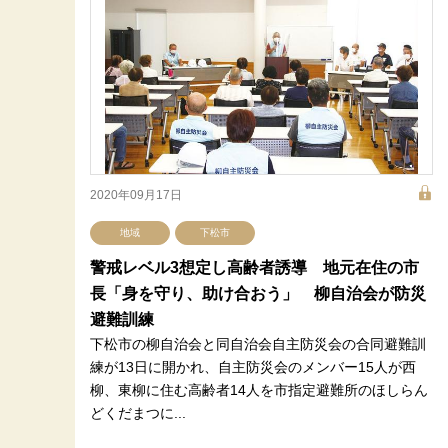
2020年09月17日
地域
下松市
警戒レベル3想定し高齢者誘導 地元在住の市
長「身を守り、助け合おう」 柳自治会が防災
避難訓練
下松市の柳自治会と同自治会自主防災会の合同避難訓
練が13日に開かれ、自主防災会のメンバー15人が西
柳、東柳に住む高齢者14人を市指定避難所のほしらん
どくだまつに...