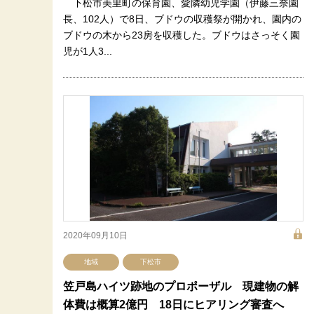
下松市美里町の保育園、愛隣幼児学園（伊藤三奈園
長、102人）で8日、ブドウの収穫祭が開かれ、園内の
ブドウの木から23房を収穫した。ブドウはさっそく園
児が1人3...
2020年09月10日
地域
下松市
笠戸島ハイツ跡地のプロポーザル 現建物の解
体費は概算2億円 18日にヒアリング審査へ