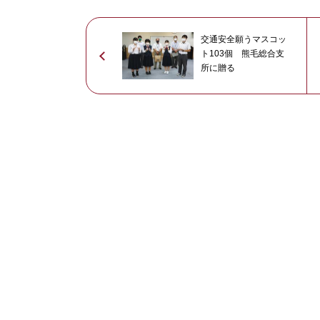
交通安全願うマスコッ
ト103個 熊毛総合支
所に贈る