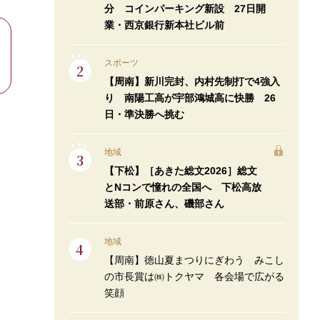
分 コインパーキング新設 27日開
業・西京銀行新本社ビル前
スポーツ
【周南】新川完封、内村先制打で4強入
り 南陽工高が宇部鴻城高に快勝 26
日・準決勝へ挑む
地域
【下松】［あきた総文2026］総文
とNコンで憧れの全国へ 下松高放
送部・前原さん、磯部さん
地域
【周南】徳山夏まつりにぎわう みこし
の市長賞は㈱トクヤマ 各会場で広がる
笑顔