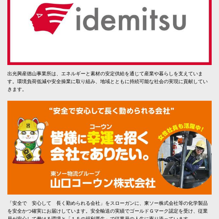
出光興産徳山事業所は、エネルギーと素材の安定供給を通じて産業や暮らしを支えていま
す。環境負荷低減や安全操業に取り組み、地域とともに持続可能な社会の実現に貢献してい
きます。
「安全で 安心して 長く勤められる会社」をスローガンに、東ソー株式会社等の化学製品
を安全かつ確実にお届けしています。安全輸送の実績でゴールドＧマーク認定を受け、従業
員が安心して働ける環境と「１５の福利厚生」で従業員の人生に寄り添っています。