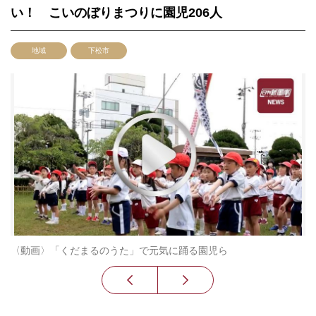
い！ こいのぼりまつりに園児206人
地域
下松市
〈動画〉「くだまるのうた」で元気に踊る園児ら
大