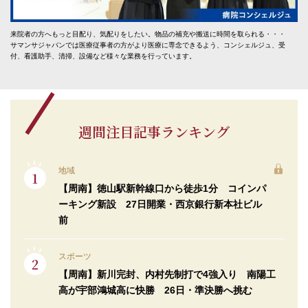
来院者の方へもっと目配り、気配りをしたい。物品の補充や搬送に時間を取られる・・・
サマンサジャパンでは医療従事者の方がより医療に専念できるよう、コンシェルジュ、受
付、看護助手、清掃、設備など様々な業務を行っています。
週間注目記事ランキング
地域
【周南】徳山駅新幹線口から徒歩1分 コインパ
ーキング新設 27日開業・西京銀行新本社ビル
前
スポーツ
【周南】新川完封、内村先制打で4強入り 南陽工
高が宇部鴻城高に快勝 26日・準決勝へ挑む