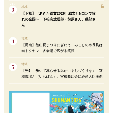
地域
【下松】［あきた総文2026］総文とNコンで憧
れの全国へ 下松高放送部・前原さん、磯部さ
ん
地域
【周南】徳山夏まつりにぎわう みこしの市長賞は
㈱トクヤマ 各会場で広がる笑顔
地域
【光】「歩いて暮らせる温かいまちづくりを」 室
積市場ん（いちばん）、室積商店会に経産大臣表彰