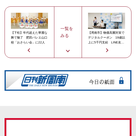
一覧を
【下松】年代超えた華麗な
【周南市】物価高騰対策で
みる
舞で魅了 肥田バレエ山口
デジタルクーポン 19歳以
校「おさらい会」に22人
上に5千円支給 LINE友だ
ち登録で2,000円も