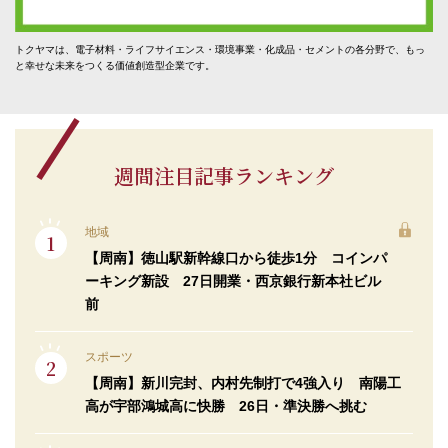
トクヤマは、電子材料・ライフサイエンス・環境事業・化成品・セメントの各分野で、もっ
と幸せな未来をつくる価値創造型企業です。
週間注目記事ランキング
地域
【周南】徳山駅新幹線口から徒歩1分 コインパ
ーキング新設 27日開業・西京銀行新本社ビル
前
スポーツ
【周南】新川完封、内村先制打で4強入り 南陽工
高が宇部鴻城高に快勝 26日・準決勝へ挑む