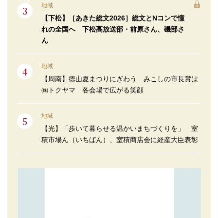
地域
【下松】［あきた総文2026］総文とNコンで憧
れの全国へ 下松高放送部・前原さん、磯部さ
ん
地域
【周南】徳山夏まつりにぎわう みこしの市長賞は
㈱トクヤマ 各会場で広がる笑顔
地域
【光】「歩いて暮らせる温かいまちづくりを」 室
積市場ん（いちばん）、室積商店会に経産大臣表彰