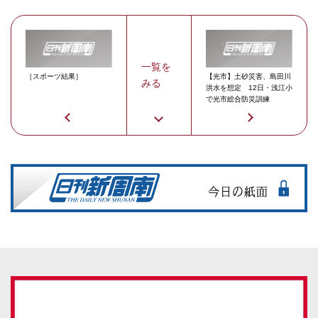
一覧を
［スポーツ結果］
【光市】土砂災害、島田川
みる
洪水を想定 12日・浅江小
で光市総合防災訓練