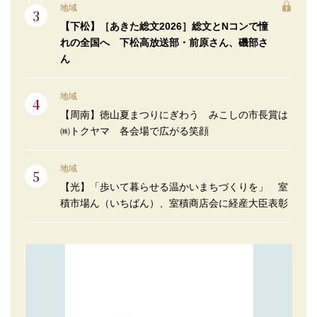
地域
【下松】［あきた総文2026］総文とNコンで憧
れの全国へ 下松高放送部・前原さん、磯部さ
ん
地域
【周南】徳山夏まつりにぎわう みこしの市長賞は
㈱トクヤマ 各会場で広がる笑顔
地域
【光】「歩いて暮らせる温かいまちづくりを」 室
積市場ん（いちばん）、室積商店会に経産大臣表彰