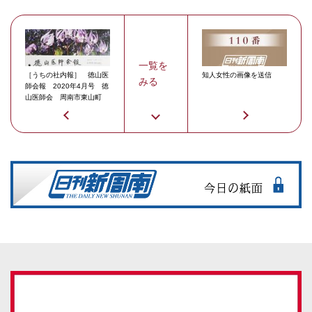
一覧を
［うちの社内報］ 徳山医
知人女性の画像を送信
みる
師会報 2020年4月号 徳
山医師会 周南市東山町