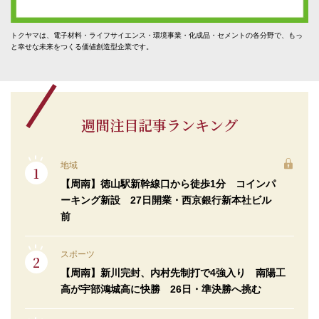
トクヤマは、電子材料・ライフサイエンス・環境事業・化成品・セメントの各分野で、もっ
と幸せな未来をつくる価値創造型企業です。
週間注目記事ランキング
地域
【周南】徳山駅新幹線口から徒歩1分 コインパ
ーキング新設 27日開業・西京銀行新本社ビル
前
スポーツ
【周南】新川完封、内村先制打で4強入り 南陽工
高が宇部鴻城高に快勝 26日・準決勝へ挑む