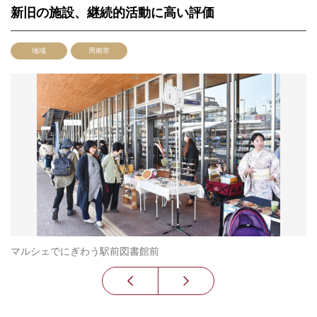
新旧の施設、継続的活動に高い評価
地域
周南市
マルシェでにぎわう駅前図書館前
イ