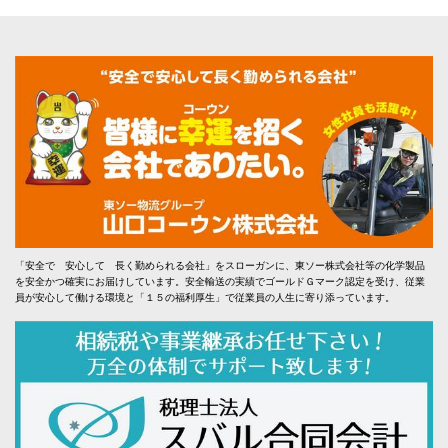
「安全で 安心して 長く勤められる会社」をスローガンに、東ソー株式会社等の化学製品
を安全かつ確実にお届けしています。安全輸送の実績でゴールドＧマーク認定を受け、従業
員が安心して働ける環境と「１５の福利厚生」で従業員の人生に寄り添っています。