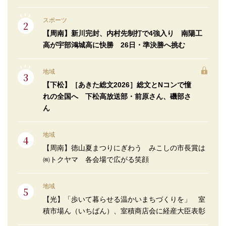
スポーツ
【周南】新川完封、内村先制打で4強入り 南陽工
高が宇部鴻城高に快勝 26日・準決勝へ挑む
地域
【下松】［あきた総文2026］総文とNコンで憧
れの全国へ 下松高放送部・前原さん、磯部さ
ん
地域
【周南】徳山夏まつりにぎわう みこしの市長賞は
㈱トクヤマ 各会場で広がる笑顔
地域
【光】「歩いて暮らせる温かいまちづくりを」 室
積市場ん（いちばん）、室積商店会に経産大臣表彰