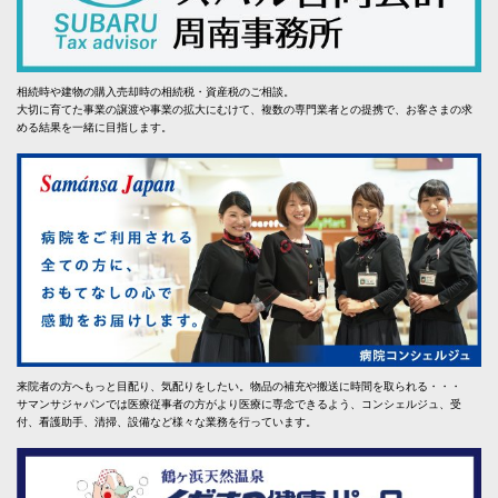
相続時や建物の購入売却時の相続税・資産税のご相談。
大切に育てた事業の譲渡や事業の拡大にむけて、複数の専門業者との提携で、お客さまの求
める結果を一緒に目指します。
来院者の方へもっと目配り、気配りをしたい。物品の補充や搬送に時間を取られる・・・
サマンサジャパンでは医療従事者の方がより医療に専念できるよう、コンシェルジュ、受
付、看護助手、清掃、設備など様々な業務を行っています。