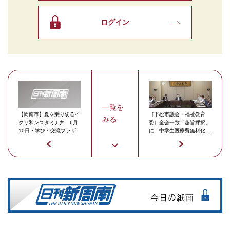
ログイン
一覧を
【周南市】夏を乗り切るイ
［下松市議会・福祉教育
みる
タリ和ンスタミナ丼 6月
委］全会一致「趣旨採択」
10日・学び・交流プラザ
に 中学生医療費無料化請
願