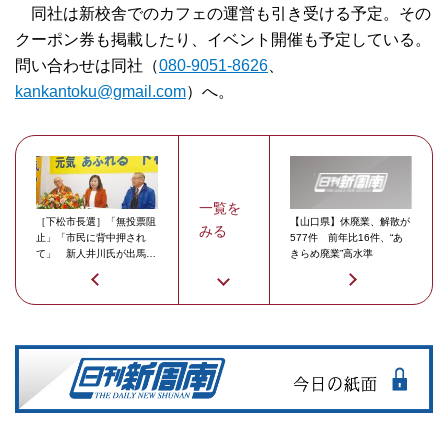
同社は新校舎でのカフェの運営も引き受ける予定。その
クーポン券も掲載したり、イベント開催も予定している。
問い合わせは同社（
080-9051-8626
、
kankantoku@gmail.com
）へ。
一覧を
［下松市長選］「無投票阻
【山口県】休廃業、解散が
みる
止」「市民に背中押され
577件 前年比16件、“あ
て」 新人井川氏が出馬表
きらめ廃業”高水準
明