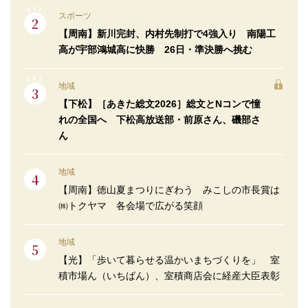
スポーツ
【周南】新川完封、内村先制打で4強入り 南陽工
高が宇部鴻城高に快勝 26日・準決勝へ挑む
地域
【下松】［あきた総文2026］総文とNコンで憧
れの全国へ 下松高放送部・前原さん、磯部さ
ん
地域
【周南】徳山夏まつりにぎわう みこしの市長賞は
㈱トクヤマ 各会場で広がる笑顔
地域
【光】「歩いて暮らせる温かいまちづくりを」 室
積市場ん（いちばん）、室積商店会に経産大臣表彰