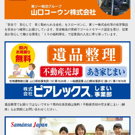
「安全で 安心して 長く勤められる会社」をスローガンに、東ソー株式会社等の化学製品
を安全かつ確実にお届けしています。安全輸送の実績でゴールドＧマーク認定を受け、従業
員が安心して働ける環境と「１５の福利厚生」で従業員の人生に寄り添っています。
遺品整理でお困りではないですか？県内出張見積は無料！不動産売却や空き家じまい（解
体）もお気軽にお問い合わせください。