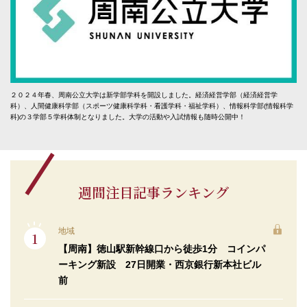
２０２４年春、周南公立大学は新学部学科を開設しました。経済経営学部（経済経営学
科）、人間健康科学部（スポーツ健康科学科・看護学科・福祉学科）、情報科学部(情報科学
科)の３学部５学科体制となりました。大学の活動や入試情報も随時公開中！
週間注目記事ランキング
地域
【周南】徳山駅新幹線口から徒歩1分 コインパ
ーキング新設 27日開業・西京銀行新本社ビル
前