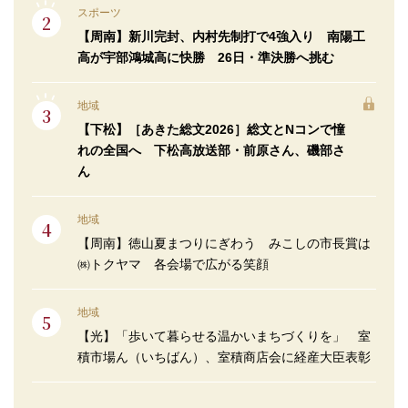
スポーツ
【周南】新川完封、内村先制打で4強入り 南陽工
高が宇部鴻城高に快勝 26日・準決勝へ挑む
地域
【下松】［あきた総文2026］総文とNコンで憧
れの全国へ 下松高放送部・前原さん、磯部さ
ん
地域
【周南】徳山夏まつりにぎわう みこしの市長賞は
㈱トクヤマ 各会場で広がる笑顔
地域
【光】「歩いて暮らせる温かいまちづくりを」 室
積市場ん（いちばん）、室積商店会に経産大臣表彰