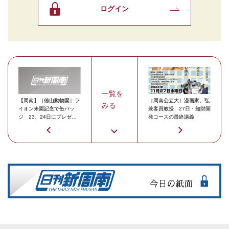
ログイン
一覧を
【周南】［徳山動物園］ラ
［周南公立大］漫画家、弘
みる
イオン来園記念で缶バッ
兼客員教授 27日・知財開
ジ 23、24日にプレゼン
発コースの最終講義
ト