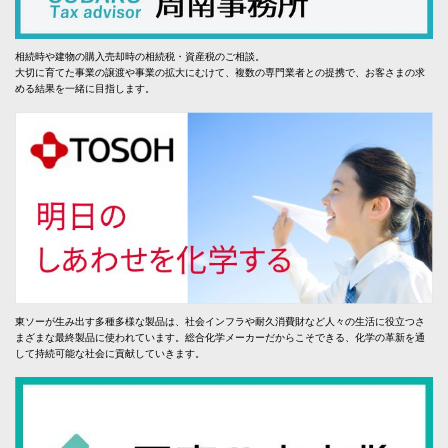
相続時や建物の購入売却時の相続税・資産税のご相談。
大切に育てた事業の譲渡や事業の拡大にむけて、複数の専門業者との提携で、お客さまの求
める結果を一緒に目指します。
東ソーが生み出す多種多様な製品は、社会インフラや耐久消費財など人々の生活に役立つさ
まざまな最終製品に使われています。総合化学メーカーだからこそできる、化学の革新を通
して持続可能な社会に貢献していきます。