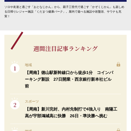
ソロや友達と過ごす「おとなじかん」から、親子三世代で過ごす「かぞくじかん」も楽しめ
る日帰りレジャー施設「くだまつ健康パーク」。屋内で遊べる施設や岩盤浴、サウナも充
実！
週間注目記事ランキング
地域
【周南】徳山駅新幹線口から徒歩1分 コインパ
ーキング新設 27日開業・西京銀行新本社ビル
前
スポーツ
【周南】新川完封、内村先制打で4強入り 南陽工
高が宇部鴻城高に快勝 26日・準決勝へ挑む