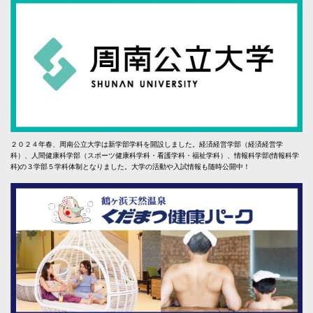
２０２４年春、周南公立大学は新学部学科を開設しました。経済経営学部（経済経営学
科）、人間健康科学部（スポーツ健康科学科・看護学科・福祉学科）、情報科学部(情報科学
科)の３学部５学科体制となりました。大学の活動や入試情報も随時公開中！