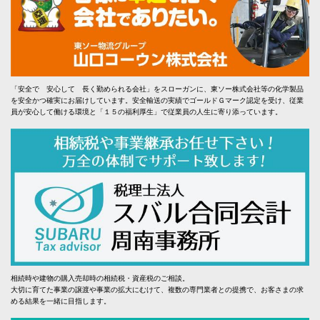
「安全で 安心して 長く勤められる会社」をスローガンに、東ソー株式会社等の化学製品
を安全かつ確実にお届けしています。安全輸送の実績でゴールドＧマーク認定を受け、従業
員が安心して働ける環境と「１５の福利厚生」で従業員の人生に寄り添っています。
相続時や建物の購入売却時の相続税・資産税のご相談。
大切に育てた事業の譲渡や事業の拡大にむけて、複数の専門業者との提携で、お客さまの求
める結果を一緒に目指します。