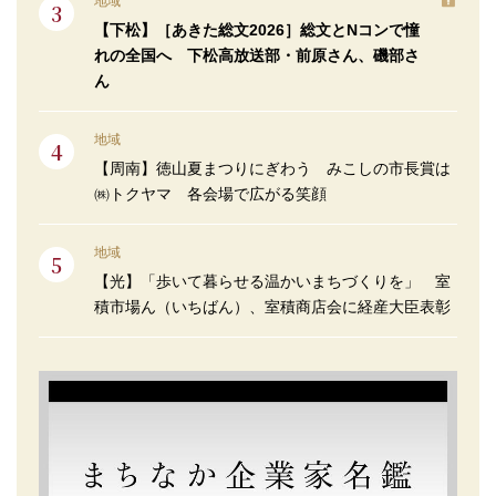
地域
【下松】［あきた総文2026］総文とNコンで憧
れの全国へ 下松高放送部・前原さん、磯部さ
ん
地域
【周南】徳山夏まつりにぎわう みこしの市長賞は
㈱トクヤマ 各会場で広がる笑顔
地域
【光】「歩いて暮らせる温かいまちづくりを」 室
積市場ん（いちばん）、室積商店会に経産大臣表彰