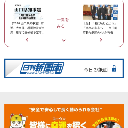
一覧を
［2026 山口県知事選］有
【光】「名に恥じぬよう」
みる
近、大久保、村岡陣営が出
「光市の未来へ」 市川前
席 県庁で立候補予定者説
市長ら叙勲の4人が報告
明会