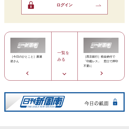
ログイン
一覧を
［今日のひとこと］廣瀬
［西京銀行］税金納付で
みる
碧さん
「印鑑レス」 窓口で押印
不要に