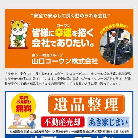
「安全で 安心して 長く勤められる会社」をスローガンに、東ソー株式会社等の化学製品
を安全かつ確実にお届けしています。安全輸送の実績でゴールドＧマーク認定を受け、従業
員が安心して働ける環境と「１５の福利厚生」で従業員の人生に寄り添っています。