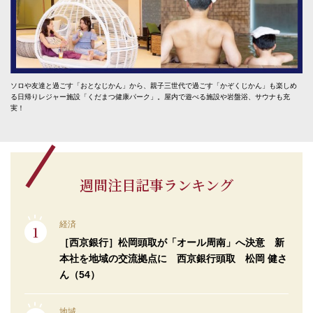
ソロや友達と過ごす「おとなじかん」から、親子三世代で過ごす「かぞくじかん」も楽しめ
る日帰りレジャー施設「くだまつ健康パーク」。屋内で遊べる施設や岩盤浴、サウナも充
実！
週間注目記事ランキング
経済
［西京銀行］松岡頭取が「オール周南」へ決意 新
本社を地域の交流拠点に 西京銀行頭取 松岡 健さ
ん（54）
地域