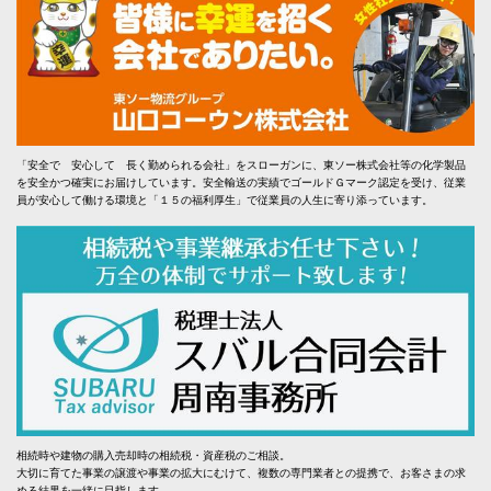
「安全で 安心して 長く勤められる会社」をスローガンに、東ソー株式会社等の化学製品
を安全かつ確実にお届けしています。安全輸送の実績でゴールドＧマーク認定を受け、従業
員が安心して働ける環境と「１５の福利厚生」で従業員の人生に寄り添っています。
相続時や建物の購入売却時の相続税・資産税のご相談。
大切に育てた事業の譲渡や事業の拡大にむけて、複数の専門業者との提携で、お客さまの求
める結果を一緒に目指します。