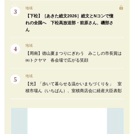
地域
【下松】［あきた総文2026］総文とNコンで憧
れの全国へ 下松高放送部・前原さん、磯部さ
ん
地域
【周南】徳山夏まつりにぎわう みこしの市長賞は
㈱トクヤマ 各会場で広がる笑顔
地域
【光】「歩いて暮らせる温かいまちづくりを」 室
積市場ん（いちばん）、室積商店会に経産大臣表彰