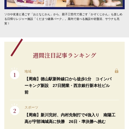
ソロや友達と過ごす「おとなじかん」から、親子三世代で過ごす「かぞくじかん」も楽しめ
る日帰りレジャー施設「くだまつ健康パーク」。屋内で遊べる施設や岩盤浴、サウナも充
実！
週間注目記事ランキング
地域
【周南】徳山駅新幹線口から徒歩1分 コインパ
ーキング新設 27日開業・西京銀行新本社ビル
前
スポーツ
【周南】新川完封、内村先制打で4強入り 南陽工
高が宇部鴻城高に快勝 26日・準決勝へ挑む