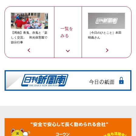
一覧を
【周南】青鬼、赤鬼と「楽
［今日のひとこと］本田
みる
しく交流」 和光保育園で
晴義さん
節分行事