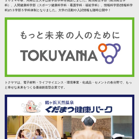
２０２４年春、周南公立大学は新学部学科を開設しました。経済経営学部（経済経営学
科）、人間健康科学部（スポーツ健康科学科・看護学科・福祉学科）、情報科学部(情報科学
科)の３学部５学科体制となりました。大学の活動や入試情報も随時公開中！
トクヤマは、電子材料・ライフサイエンス・環境事業・化成品・セメントの各分野で、もっ
と幸せな未来をつくる価値創造型企業です。