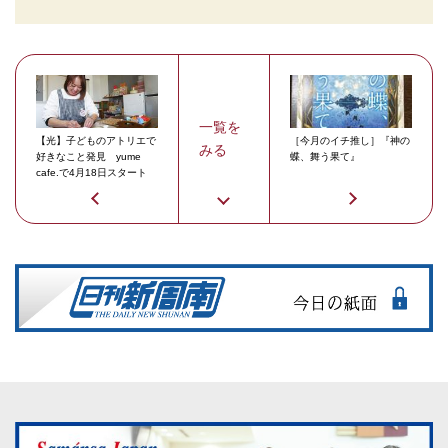
一覧を
【光】子どものアトリエで
［今月のイチ推し］『神の
みる
好きなこと発見 yume
蝶、舞う果て』
cafe.で4月18日スタート