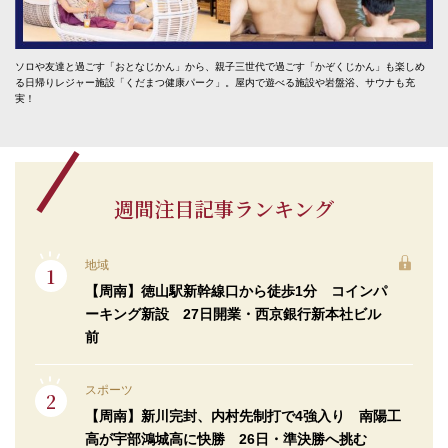
ソロや友達と過ごす「おとなじかん」から、親子三世代で過ごす「かぞくじかん」も楽しめ
る日帰りレジャー施設「くだまつ健康パーク」。屋内で遊べる施設や岩盤浴、サウナも充
実！
週間注目記事ランキング
地域
【周南】徳山駅新幹線口から徒歩1分 コインパ
ーキング新設 27日開業・西京銀行新本社ビル
前
スポーツ
【周南】新川完封、内村先制打で4強入り 南陽工
高が宇部鴻城高に快勝 26日・準決勝へ挑む