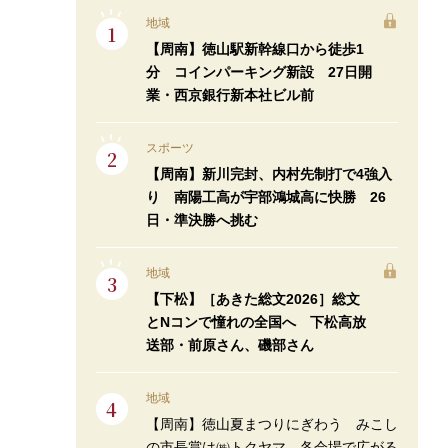
地域
【周南】徳山駅新幹線口から徒歩1
分 コインパーキング新設 27日開
業・西京銀行新本社ビル前
スポーツ
【周南】新川完封、内村先制打で4強入
り 南陽工高が宇部鴻城高に快勝 26
日・準決勝へ挑む
地域
【下松】［あきた総文2026］総文
とNコンで憧れの全国へ 下松高放
送部・前原さん、磯部さん
地域
【周南】徳山夏まつりにぎわう みこし
の市長賞は㈱トクヤマ 各会場で広がる