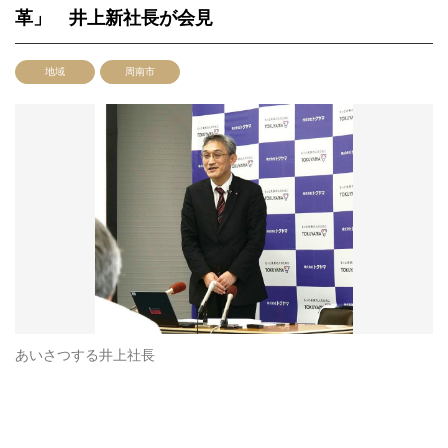
革」 井上新社長が会見
地域
周南市
あいさつする井上社長