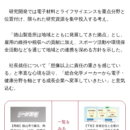
研究開発では電子材料とライフサイエンスを重点分野と
位置付け、限られた研究資源を集中投入する考え。
「徳山製造所は地域とともに発展してきた拠点」とし、
雇用の維持や税収への貢献に加え、スポーツ活動や環境保
全活動などを通じて地域との連携を深める方針を示した。
社長就任について「想像以上に責任の重さを感じてい
る」と率直な心境を語り、「総合化学メーカーから電子・
健康分野を軸とする成長企業へ変革していきたい」と意気
込む。
一覧を
【周南】徳山湾で爆沈、殉
【下松】若者定住と企業の
みる