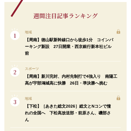
週間注目記事ランキング
地域
【周南】徳山駅新幹線口から徒歩1分 コインパ
ーキング新設 27日開業・西京銀行新本社ビル
前
スポーツ
【周南】新川完封、内村先制打で4強入り 南陽工
高が宇部鴻城高に快勝 26日・準決勝へ挑む
地域
【下松】［あきた総文2026］総文とNコンで憧
れの全国へ 下松高放送部・前原さん、磯部さ
ん