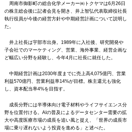
周南市御影町の総合化学メーカー㈱トクヤマは6月26日
の株主総会後に記者会見を開き、井上智弘代表取締役社長
執行役員が今後の経営方針や中期経営計画について説明し
た。
井上社長は宇部市出身。1989年に入社後、研究開発や
子会社でのマーケティング、営業、海外事業、経営企画な
ど幅広い分野を経験し、今年4月に社長に就任した。
中期経営計画は2030年度までに売上高4,075億円、営業
利益570億円、営業利益率14%が目標。株主還元も強化
し、資本配当率4%を目指す。
成長分野には半導体向け電子材料やライフサイエンス分
野を位置付ける。AIの普及によるデータセンター需要の拡
大や高度医療市場の成長を追い風と捉え、「世界の成長市
場に乗り遅れないよう投資を進める」と述べた。