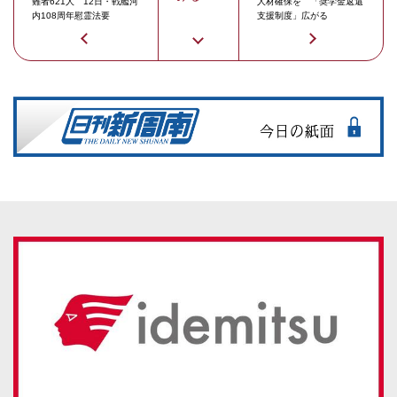
難者621人 12日・戦艦河
人材確保を 「奨学金返還
内108周年慰霊法要
支援制度」広がる