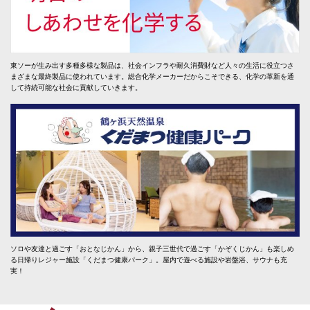
東ソーが生み出す多種多様な製品は、社会インフラや耐久消費財など人々の生活に役立つさ
まざまな最終製品に使われています。総合化学メーカーだからこそできる、化学の革新を通
して持続可能な社会に貢献していきます。
ソロや友達と過ごす「おとなじかん」から、親子三世代で過ごす「かぞくじかん」も楽しめ
る日帰りレジャー施設「くだまつ健康パーク」。屋内で遊べる施設や岩盤浴、サウナも充
実！