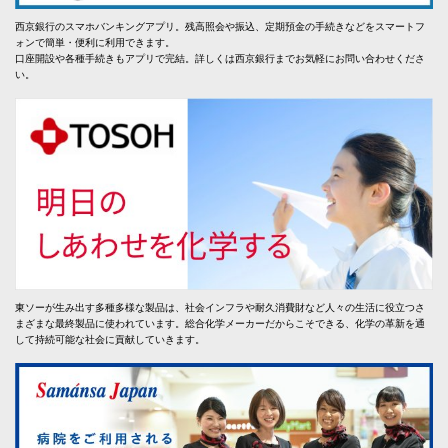
西京銀行のスマホバンキングアプリ。残高照会や振込、定期預金の手続きなどをスマートフ
ォンで簡単・便利に利用できます。
口座開設や各種手続きもアプリで完結。詳しくは西京銀行までお気軽にお問い合わせくださ
い。
東ソーが生み出す多種多様な製品は、社会インフラや耐久消費財など人々の生活に役立つさ
まざまな最終製品に使われています。総合化学メーカーだからこそできる、化学の革新を通
して持続可能な社会に貢献していきます。