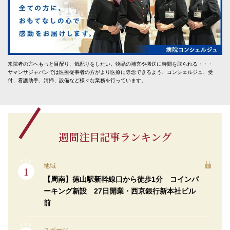
来院者の方へもっと目配り、気配りをしたい。物品の補充や搬送に時間を取られる・・・
サマンサジャパンでは医療従事者の方がより医療に専念できるよう、コンシェルジュ、受
付、看護助手、清掃、設備など様々な業務を行っています。
週間注目記事ランキング
地域
【周南】徳山駅新幹線口から徒歩1分 コインパ
ーキング新設 27日開業・西京銀行新本社ビル
前