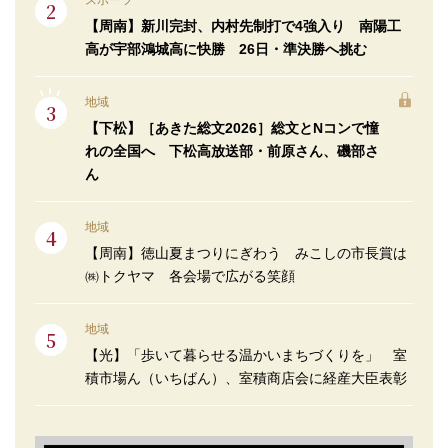
スポーツ
【周南】新川完封、内村先制打で4強入り 南陽工
高が宇部鴻城高に快勝 26日・準決勝へ挑む
地域
【下松】［あきた総文2026］総文とNコンで憧
れの全国へ 下松高放送部・前原さん、磯部さ
ん
地域
【周南】徳山夏まつりにぎわう みこしの市長賞は
㈱トクヤマ 各会場で広がる笑顔
地域
【光】「歩いて暮らせる温かいまちづくりを」 室
積市場ん（いちばん）、室積商店会に経産大臣表彰