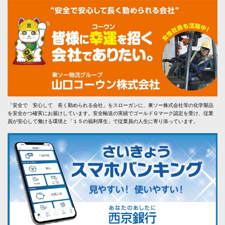
「安全で 安心して 長く勤められる会社」をスローガンに、東ソー株式会社等の化学製品
を安全かつ確実にお届けしています。安全輸送の実績でゴールドＧマーク認定を受け、従業
員が安心して働ける環境と「１５の福利厚生」で従業員の人生に寄り添っています。