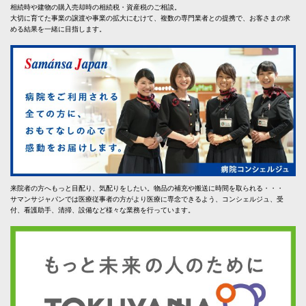
相続時や建物の購入売却時の相続税・資産税のご相談。
大切に育てた事業の譲渡や事業の拡大にむけて、複数の専門業者との提携で、お客さまの求
める結果を一緒に目指します。
来院者の方へもっと目配り、気配りをしたい。物品の補充や搬送に時間を取られる・・・
サマンサジャパンでは医療従事者の方がより医療に専念できるよう、コンシェルジュ、受
付、看護助手、清掃、設備など様々な業務を行っています。