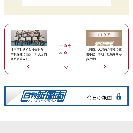
一覧を
【周南】学校と社会教育、
【周南】大河内の県道で重
みる
学校保健に貢献 11人が周
傷事故 早朝、軽乗用車が
南市教委表彰
歩行者に