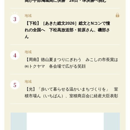
高が宇部鴻城高に快勝 26日・準決勝へ挑む
地域
【下松】［あきた総文2026］総文とNコンで憧
れの全国へ 下松高放送部・前原さん、磯部さ
ん
地域
【周南】徳山夏まつりにぎわう みこしの市長賞は
㈱トクヤマ 各会場で広がる笑顔
地域
【光】「歩いて暮らせる温かいまちづくりを」 室
積市場ん（いちばん）、室積商店会に経産大臣表彰