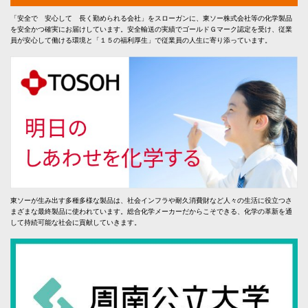
「安全で 安心して 長く勤められる会社」をスローガンに、東ソー株式会社等の化学製品
を安全かつ確実にお届けしています。安全輸送の実績でゴールドＧマーク認定を受け、従業
員が安心して働ける環境と「１５の福利厚生」で従業員の人生に寄り添っています。
東ソーが生み出す多種多様な製品は、社会インフラや耐久消費財など人々の生活に役立つさ
まざまな最終製品に使われています。総合化学メーカーだからこそできる、化学の革新を通
して持続可能な社会に貢献していきます。