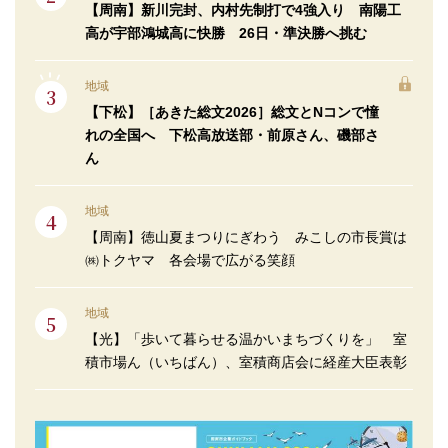
【周南】新川完封、内村先制打で4強入り 南陽工
高が宇部鴻城高に快勝 26日・準決勝へ挑む
地域
【下松】［あきた総文2026］総文とNコンで憧
れの全国へ 下松高放送部・前原さん、磯部さ
ん
地域
【周南】徳山夏まつりにぎわう みこしの市長賞は
㈱トクヤマ 各会場で広がる笑顔
地域
【光】「歩いて暮らせる温かいまちづくりを」 室
積市場ん（いちばん）、室積商店会に経産大臣表彰