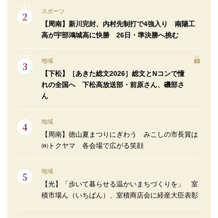
スポーツ
【周南】新川完封、内村先制打で4強入り 南陽工
高が宇部鴻城高に快勝 26日・準決勝へ挑む
地域
【下松】［あきた総文2026］総文とNコンで憧
れの全国へ 下松高放送部・前原さん、磯部さ
ん
地域
【周南】徳山夏まつりにぎわう みこしの市長賞は
㈱トクヤマ 各会場で広がる笑顔
地域
【光】「歩いて暮らせる温かいまちづくりを」 室
積市場ん（いちばん）、室積商店会に経産大臣表彰