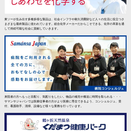
東ソーが生み出す多種多様な製品は、社会インフラや耐久消費財など人々の生活に役立つさ
まざまな最終製品に使われています。総合化学メーカーだからこそできる、化学の革新を通
して持続可能な社会に貢献していきます。
来院者の方へもっと目配り、気配りをしたい。物品の補充や搬送に時間を取られる・・・
サマンサジャパンでは医療従事者の方がより医療に専念できるよう、コンシェルジュ、受
付、看護助手、清掃、設備など様々な業務を行っています。