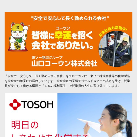
「安全で 安心して 長く勤められる会社」をスローガンに、東ソー株式会社等の化学製品
を安全かつ確実にお届けしています。安全輸送の実績でゴールドＧマーク認定を受け、従業
員が安心して働ける環境と「１５の福利厚生」で従業員の人生に寄り添っています。