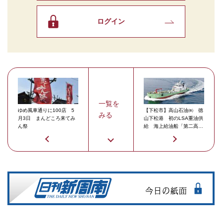
ログイン
一覧を
ゆめ風車通りに100店 5
【下松市】高山石油㈱ 徳
みる
月3日 まんどころ来てみ
山下松港 初のLSA重油供
ん祭
給 海上給油船「第二高輝
丸」稼働