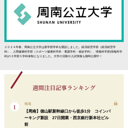
２０２４年春、周南公立大学は新学部学科を開設しました。経済経営学部（経済経営学
科）、人間健康科学部（スポーツ健康科学科・看護学科・福祉学科）、情報科学部(情報科学
科)の３学部５学科体制となりました。大学の活動や入試情報も随時公開中！
週間注目記事ランキング
地域
【周南】徳山駅新幹線口から徒歩1分 コインパ
ーキング新設 27日開業・西京銀行新本社ビル
前