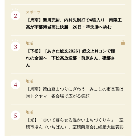
スポーツ
【周南】新川完封、内村先制打で4強入り 南陽工
高が宇部鴻城高に快勝 26日・準決勝へ挑む
地域
【下松】［あきた総文2026］総文とNコンで憧
れの全国へ 下松高放送部・前原さん、磯部さ
ん
地域
【周南】徳山夏まつりにぎわう みこしの市長賞は
㈱トクヤマ 各会場で広がる笑顔
地域
【光】「歩いて暮らせる温かいまちづくりを」 室
積市場ん（いちばん）、室積商店会に経産大臣表彰