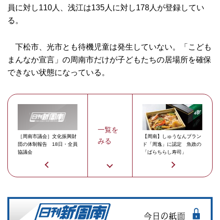
員に対し110人、浅江は135人に対し178人が登録してい
る。
下松市、光市とも待機児童は発生していない。「こども
まんなか宣言」の周南市だけが子どもたちの居場所を確保
できない状態になっている。
一覧を
［周南市議会］文化振興財
【周南】しゅうなんブラン
みる
団の体制報告 18日・全員
ド「周逸」に認定 魚政の
協議会
「ばらちらし寿司」