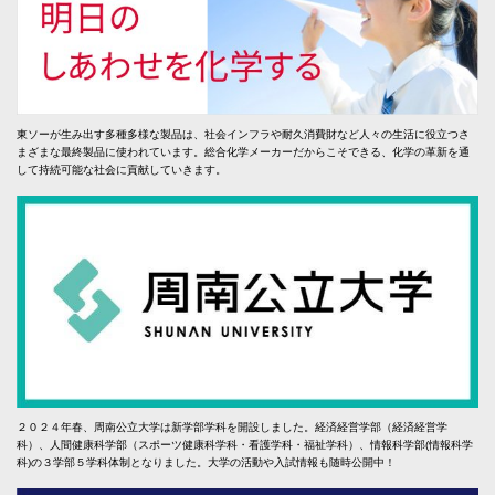
東ソーが生み出す多種多様な製品は、社会インフラや耐久消費財など人々の生活に役立つさ
まざまな最終製品に使われています。総合化学メーカーだからこそできる、化学の革新を通
して持続可能な社会に貢献していきます。
２０２４年春、周南公立大学は新学部学科を開設しました。経済経営学部（経済経営学
科）、人間健康科学部（スポーツ健康科学科・看護学科・福祉学科）、情報科学部(情報科学
科)の３学部５学科体制となりました。大学の活動や入試情報も随時公開中！