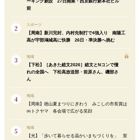
ーキング新設 27日開業・西京銀行新本社ビル
前
スポーツ
【周南】新川完封、内村先制打で4強入り 南陽工
高が宇部鴻城高に快勝 26日・準決勝へ挑む
地域
【下松】［あきた総文2026］総文とNコンで憧
れの全国へ 下松高放送部・前原さん、磯部さ
ん
地域
【周南】徳山夏まつりにぎわう みこしの市長賞は
㈱トクヤマ 各会場で広がる笑顔
地域
【光】「歩いて暮らせる温かいまちづくりを」 室