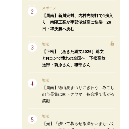
スポーツ
【周南】新川完封、内村先制打で4強入
り 南陽工高が宇部鴻城高に快勝 26
日・準決勝へ挑む
地域
【下松】［あきた総文2026］総文
とNコンで憧れの全国へ 下松高放
送部・前原さん、磯部さん
地域
【周南】徳山夏まつりにぎわう みこし
の市長賞は㈱トクヤマ 各会場で広がる
笑顔
地域
【光】「歩いて暮らせる温かいまちづく