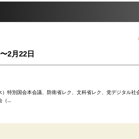
〜2月22日
（水）特別国会本会議、防衛省レク、文科省レク、党デジタル社
...