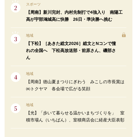
スポーツ
【周南】新川完封、内村先制打で4強入り 南陽工
高が宇部鴻城高に快勝 26日・準決勝へ挑む
地域
【下松】［あきた総文2026］総文とNコンで憧
れの全国へ 下松高放送部・前原さん、磯部さ
ん
地域
【周南】徳山夏まつりにぎわう みこしの市長賞は
㈱トクヤマ 各会場で広がる笑顔
地域
【光】「歩いて暮らせる温かいまちづくりを」 室
積市場ん（いちばん）、室積商店会に経産大臣表彰