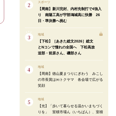
スポーツ
【周南】新川完封、内村先制打で4強入
り 南陽工高が宇部鴻城高に快勝 26
日・準決勝へ挑む
地域
【下松】［あきた総文2026］総文
とNコンで憧れの全国へ 下松高放
送部・前原さん、磯部さん
地域
【周南】徳山夏まつりにぎわう みこし
の市長賞は㈱トクヤマ 各会場で広がる
笑顔
地域
【光】「歩いて暮らせる温かいまちづく
りを」 室積市場ん（いちばん）、室積