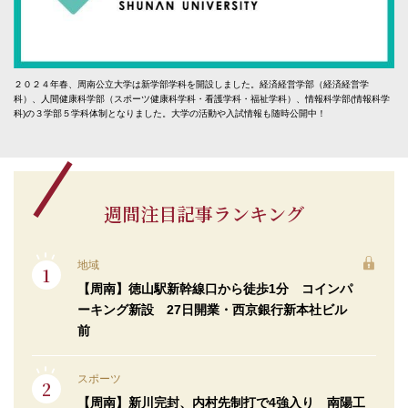
２０２４年春、周南公立大学は新学部学科を開設しました。経済経営学部（経済経営学
科）、人間健康科学部（スポーツ健康科学科・看護学科・福祉学科）、情報科学部(情報科学
科)の３学部５学科体制となりました。大学の活動や入試情報も随時公開中！
週間注目記事ランキング
地域
【周南】徳山駅新幹線口から徒歩1分 コインパ
ーキング新設 27日開業・西京銀行新本社ビル
前
スポーツ
【周南】新川完封、内村先制打で4強入り 南陽工