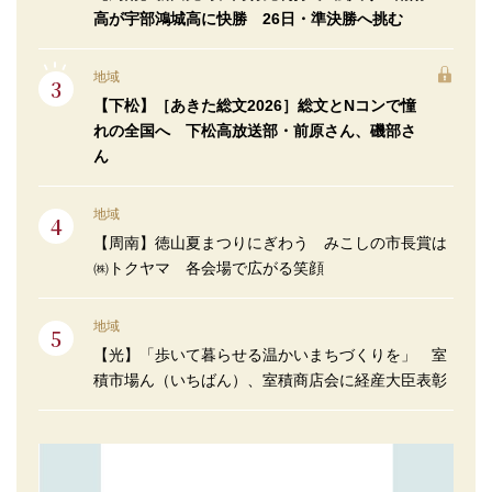
高が宇部鴻城高に快勝 26日・準決勝へ挑む
地域
【下松】［あきた総文2026］総文とNコンで憧
れの全国へ 下松高放送部・前原さん、磯部さ
ん
地域
【周南】徳山夏まつりにぎわう みこしの市長賞は
㈱トクヤマ 各会場で広がる笑顔
地域
【光】「歩いて暮らせる温かいまちづくりを」 室
積市場ん（いちばん）、室積商店会に経産大臣表彰