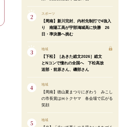
スポーツ
【周南】新川完封、内村先制打で4強入
り 南陽工高が宇部鴻城高に快勝 26
日・準決勝へ挑む
地域
【下松】［あきた総文2026］総文
とNコンで憧れの全国へ 下松高放
送部・前原さん、磯部さん
地域
【周南】徳山夏まつりにぎわう みこし
の市長賞は㈱トクヤマ 各会場で広がる
笑顔
地域