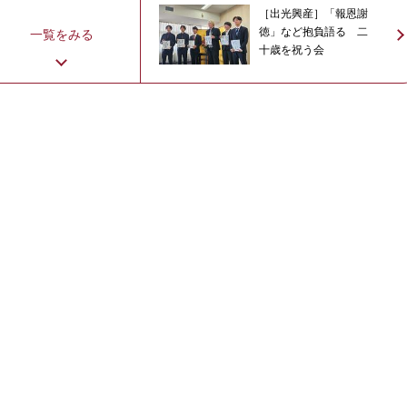
［出光興産］「報恩謝
徳」など抱負語る 二
一覧をみる
十歳を祝う会