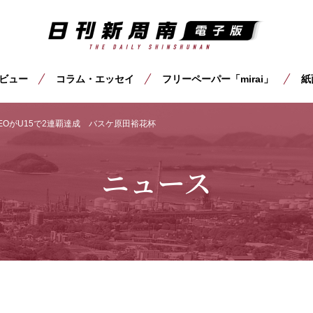
ビュー
コラム・エッセイ
フリーペーパー「mirai」
紙
EOがU15で2連覇達成 バスケ原田裕花杯
ニュース