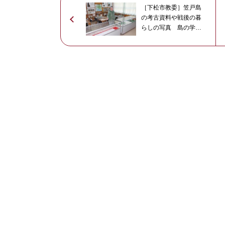
［下松市教委］笠戸島
の考古資料や戦後の暮
らしの写真 島の学び
舎8周年企画展「あなた
がまだ知らない笠戸
島」