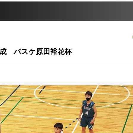
覇達成 バスケ原田裕花杯