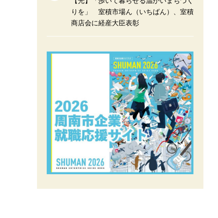
【光】「歩いて暮らせる温かいまちづく
りを」 室積市場ん（いちばん）、室積
商店会に経産大臣表彰