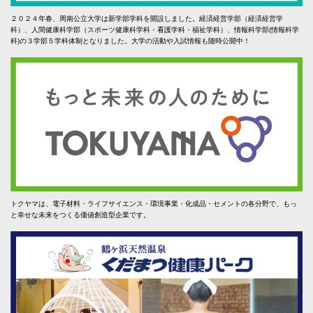
２０２４年春、周南公立大学は新学部学科を開設しました。経済経営学部（経済経営学
科）、人間健康科学部（スポーツ健康科学科・看護学科・福祉学科）、情報科学部(情報科学
科)の３学部５学科体制となりました。大学の活動や入試情報も随時公開中！
トクヤマは、電子材料・ライフサイエンス・環境事業・化成品・セメントの各分野で、もっ
と幸せな未来をつくる価値創造型企業です。