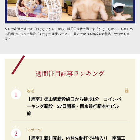
ソロや友達と過ごす「おとなじかん」から、親子三世代で過ごす「かぞくじかん」も楽しめ
る日帰りレジャー施設「くだまつ健康パーク」。屋内で遊べる施設や岩盤浴、サウナも充
実！
週間注目記事ランキング
地域
【周南】徳山駅新幹線口から徒歩1分 コインパ
ーキング新設 27日開業・西京銀行新本社ビル
前
スポーツ
【周南】新川完封、内村先制打で4強入り 南陽工