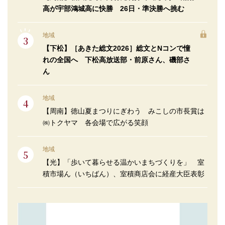
高が宇部鴻城高に快勝 26日・準決勝へ挑む
地域
【下松】［あきた総文2026］総文とNコンで憧
れの全国へ 下松高放送部・前原さん、磯部さ
ん
地域
【周南】徳山夏まつりにぎわう みこしの市長賞は
㈱トクヤマ 各会場で広がる笑顔
地域
【光】「歩いて暮らせる温かいまちづくりを」 室
積市場ん（いちばん）、室積商店会に経産大臣表彰