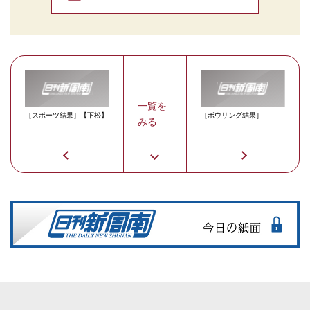
一覧を
［スポーツ結果］【下松】
［ボウリング結果］
みる