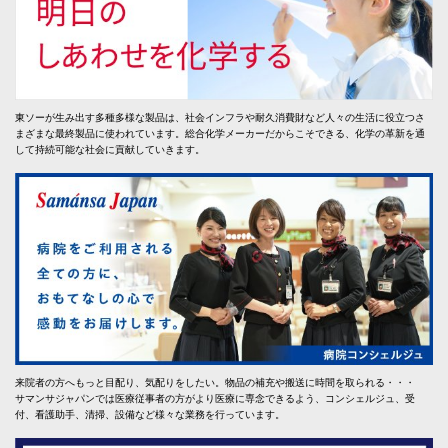
東ソーが生み出す多種多様な製品は、社会インフラや耐久消費財など人々の生活に役立つさ
まざまな最終製品に使われています。総合化学メーカーだからこそできる、化学の革新を通
して持続可能な社会に貢献していきます。
来院者の方へもっと目配り、気配りをしたい。物品の補充や搬送に時間を取られる・・・
サマンサジャパンでは医療従事者の方がより医療に専念できるよう、コンシェルジュ、受
付、看護助手、清掃、設備など様々な業務を行っています。