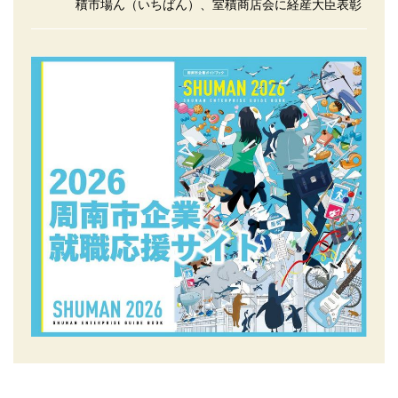
積市場ん（いちばん）、室積商店会に経産大臣表彰