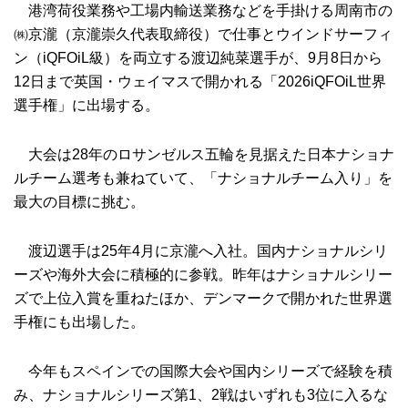
港湾荷役業務や工場内輸送業務などを手掛ける周南市の
㈱京瀧（京瀧崇久代表取締役）で仕事とウインドサーフィ
ン（iQFOiL級）を両立する渡辺純菜選手が、9月8日から
12日まで英国・ウェイマスで開かれる「2026iQFOiL世界
選手権」に出場する。
大会は28年のロサンゼルス五輪を見据えた日本ナショナ
ルチーム選考も兼ねていて、「ナショナルチーム入り」を
最大の目標に挑む。
渡辺選手は25年4月に京瀧へ入社。国内ナショナルシリ
ーズや海外大会に積極的に参戦。昨年はナショナルシリー
ズで上位入賞を重ねたほか、デンマークで開かれた世界選
手権にも出場した。
今年もスペインでの国際大会や国内シリーズで経験を積
み、ナショナルシリーズ第1、2戦はいずれも3位に入るな