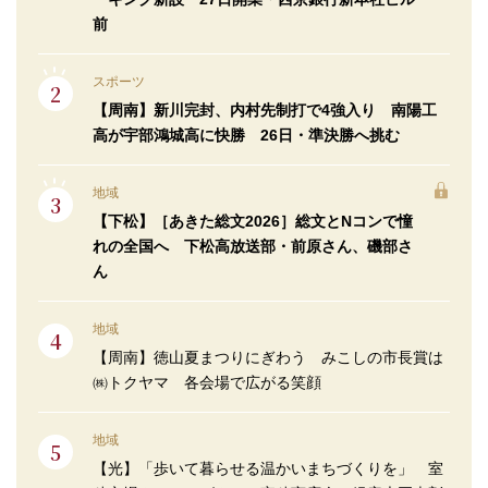
前
スポーツ
【周南】新川完封、内村先制打で4強入り 南陽工
高が宇部鴻城高に快勝 26日・準決勝へ挑む
地域
【下松】［あきた総文2026］総文とNコンで憧
れの全国へ 下松高放送部・前原さん、磯部さ
ん
地域
【周南】徳山夏まつりにぎわう みこしの市長賞は
㈱トクヤマ 各会場で広がる笑顔
地域
【光】「歩いて暮らせる温かいまちづくりを」 室