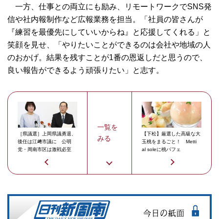
一方、仕事との両立にも励み、リモートワークでSNS発
信や社内報制作など広報業務を担当。「社員の皆さんが
『練習を最優先にしていいからね』と応援してくれる」と
笑顔を見せ、「やりたいことができるのは会社や地域の人
のおかげ。結果を残すことが1番の恩返しだと思うので、
良い報告ができるよう頑張りたい」と志す。
一覧を
［県議選］上岡県議勇退、
【下松】厳選した高級な大
みる
後任は江﨑市議に 公明
玉桃をまるごと！ Metti
党・周南市区は激戦必至
al soleに桃パフェ