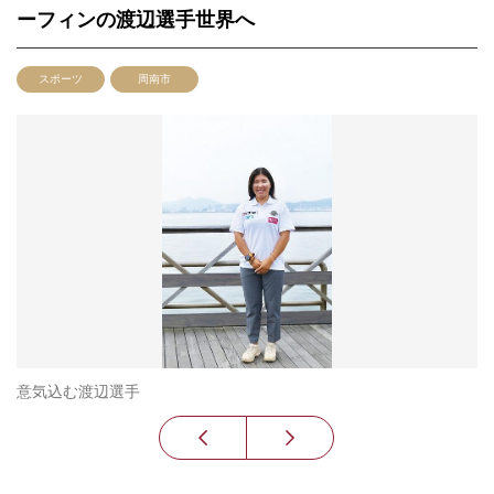
ーフィンの渡辺選手世界へ
スポーツ
周南市
意気込む渡辺選手
競