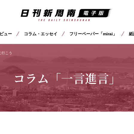
ビュー
コラム・エッセイ
フリーペーパー「mirai」
紙
に行こう
コラム「一言進言」