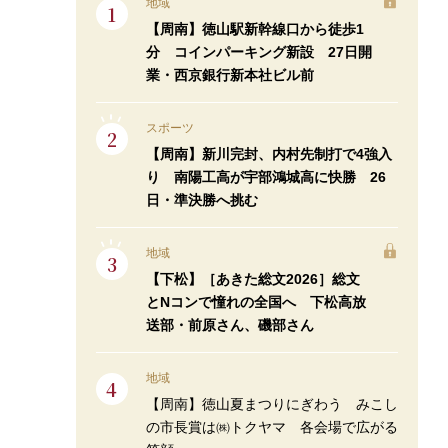
地域
【周南】徳山駅新幹線口から徒歩1
分 コインパーキング新設 27日開
業・西京銀行新本社ビル前
スポーツ
【周南】新川完封、内村先制打で4強入
り 南陽工高が宇部鴻城高に快勝 26
日・準決勝へ挑む
地域
【下松】［あきた総文2026］総文
とNコンで憧れの全国へ 下松高放
送部・前原さん、磯部さん
地域
【周南】徳山夏まつりにぎわう みこし
の市長賞は㈱トクヤマ 各会場で広がる