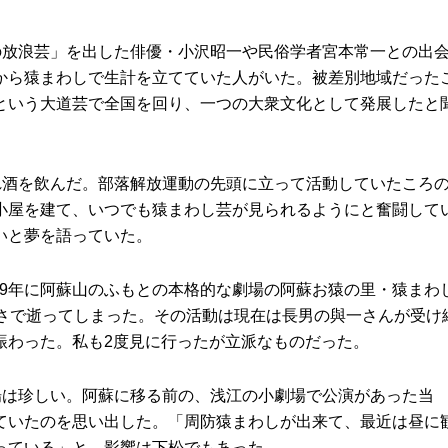
の放浪芸」を出した俳優・小沢昭一や民俗学者宮本常一との出
から猿まわしで生計を立てていた人がいた。被差別地域だった
という大道芸で全国を回り、一つの大衆文化として発展したと
。
れ酒を飲んだ。部落解放運動の先頭に立って活動していたころ
小屋を建て、いつでも猿まわし芸が見られるようにと奮闘して
いと夢を語っていた。
、89年に阿蘇山のふもとの本格的な劇場の阿蘇お猿の里・猿まわ
若さで逝ってしまった。その活動は現在は長男の與一さんが受け
賑わった。私も2度見に行ったが立派なものだった。
場は珍しい。阿蘇に移る前の、浅江の小劇場で公演があった当
ていたのを思い出した。「周防猿まわしが出来て、最近は昼に
っている」と。影響は下松でもあった。