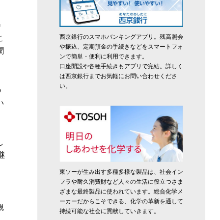
会
西京銀行のスマホバンキングアプリ。残高照会
こ
や振込、定期預金の手続きなどをスマートフォ
聞
ンで簡単・便利に利用できます。
口座開設や各種手続きもアプリで完結。詳しく
は西京銀行までお気軽にお問い合わせくださ
い。
の
い
し
継
東ソーが生み出す多種多様な製品は、社会イン
フラや耐久消費財など人々の生活に役立つさま
ざまな最終製品に使われています。総合化学メ
ーカーだからこそできる、化学の革新を通して
観
持続可能な社会に貢献していきます。