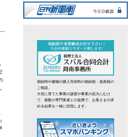
ら
宏
の
相続時や建物の購入売却時の相続税・資産税の
し
ご相談。
大切に育てた事業の譲渡や事業の拡大にむけ
て、複数の専門業者との提携で、お客さまの求
める結果を一緒に目指します。
運
っ
声