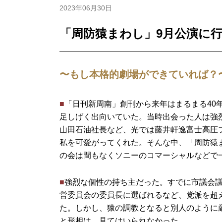
2023年06月30日
「周防猿まわし」9月公演に
〜もし本格的劇場ができていれば？
■
「日刊新周南」創刊から来年はまるまる40
足しげく出向いていた。当時出会った人は強
山田石油社長など、光では藤井軒逸富士高圧
私を可愛がってくれた。そんな中、「周防猿
の会は間もなくソニーのコマーシャルなどで
■
強烈な個性の持ち主だった。すでに市議会
営委員会の委員長に選ばれるなど、党派を超
た。しかし、猿の調教となると別人のように
と形相は、見てはいられなかった。