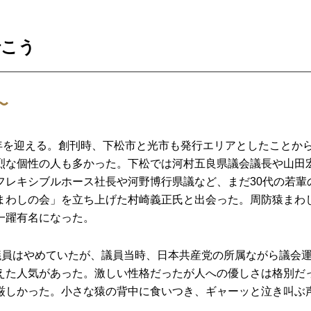
行こう
〜
年を迎える。創刊時、下松市と光市も発行エリアとしたことか
烈な個性の人も多かった。下松では河村五良県議会議長や山田
フレキシブルホース社長や河野博行県議など、まだ30代の若輩
まわしの会」を立ち上げた村崎義正氏と出会った。周防猿まわ
一躍有名になった。
議員はやめていたが、議員当時、日本共産党の所属ながら議会
えた人気があった。激しい性格だったが人への優しさは格別だ
厳しかった。小さな猿の背中に食いつき、ギャーッと泣き叫ぶ