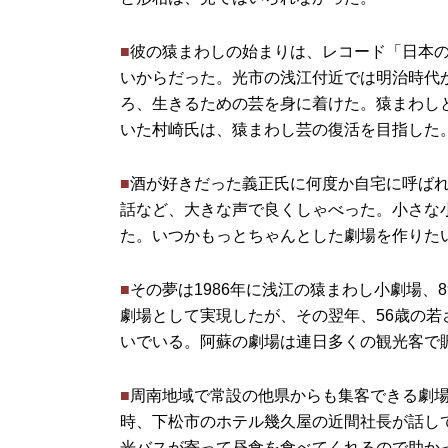
■
彼の猿まわしの始まりは、レコード「日本
いからだった。光市の浅江付近では明治時代
ろ、生きるための芸を身に着けた。猿まわし
いた村崎氏は、猿まわし芸の復活を目指した
■
酒が好きだった義正氏に何度か自宅に呼ば
話など、大きな声で良くしゃべった。小さな
た。いつかもっとちゃんとした劇場を作りた
■
その夢は1986年に浅江の猿まわし小劇場
劇場として実現したが、その翌年、56歳の
いでいる。阿蘇の劇場は連日多くの観光客で
■
周南地域で常設の他県からも集客できる劇
時、下松市のホテル幾久屋の近間社長が話し
光バスが寄って昼食を食べてくれるので助か