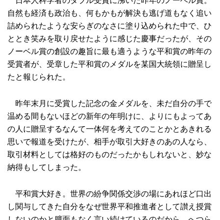
日本人科学者のダブル受賞に沸いた昨年のノーベル賞。
自然も経済も政治も、何もかもが解決も逃げ道もなく追い
詰められたような安らぎのなさに塗り込められた中で、ひ
ととき笑みを取り戻せたように感じた慶事だったが、その
ノーベル賞の創設の趣旨に最も適うような平和賞の昨年の
受賞者が、受章した平和賞のメダルを某国大統領に贈呈し
たと報じられた。
昨年末月に受賞した記念の金メダルを、未だ自分の手で
温める間もないほどの新年の年明けに、よりにもよってあ
の人に贈呈するなんて一体何を考えてのことかとあきれる
思いで報道を受けたが、相手が取引大好きのあの人なら、
取引材料としては格好のものだったかもしれないと、妙な
納得もしてしまった。
平和賞大好き。世界の紛争関係交渉の場にあれほど口出
し関与してきた自分をなぜ世界平和推進者として讃え授賞
しないのかと臆面もなく言い続けているのだから、へつら