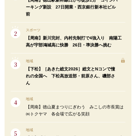
【周南】徳山駅新幹線口から徒歩1分 コインパ
ーキング新設 27日開業・西京銀行新本社ビル
前
スポーツ
【周南】新川完封、内村先制打で4強入り 南陽工
高が宇部鴻城高に快勝 26日・準決勝へ挑む
地域
【下松】［あきた総文2026］総文とNコンで憧
れの全国へ 下松高放送部・前原さん、磯部さ
ん
地域
【周南】徳山夏まつりにぎわう みこしの市長賞は
㈱トクヤマ 各会場で広がる笑顔
地域