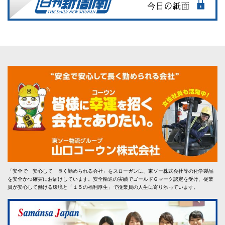
「安全で 安心して 長く勤められる会社」をスローガンに、東ソー株式会社等の化学製品
を安全かつ確実にお届けしています。安全輸送の実績でゴールドＧマーク認定を受け、従業
員が安心して働ける環境と「１５の福利厚生」で従業員の人生に寄り添っています。