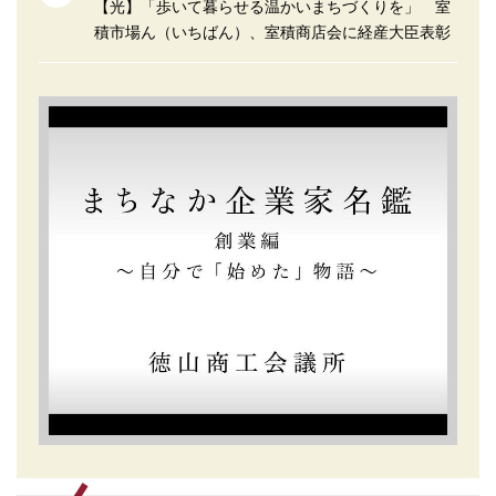
【光】「歩いて暮らせる温かいまちづくりを」 室
積市場ん（いちばん）、室積商店会に経産大臣表彰