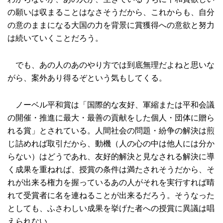
の願いは収まることはなさそうだから、これからも、自分
の意のままになる大国の力を背景に賞獲得への意欲と努力
は続いていくことだろう。
でも、あの人のあのやり方では到底無理だよねと思いな
がら、案外あり得るぞという気もしてくる。
ノーベル平和賞は「国際的な友好、軍縮または平和会議
の開催・推進に最大・最善の貢献をした個人・団体に贈ら
れる賞」とされている。人間社会の問題・紛争の解決は煎
じ詰めれば取引だから、動機（人の心の中は他人には分か
らない）はどうであれ、友好的解決と見なされる解決に導
く成果を重ねれば、授賞の条件は満たされそうだから、そ
れが出来る権力を握っているあの人がそれを実行すれば晴
れて受賞者に名を連ねることが出来るだろう。そうなった
としても、ふさわしい成果を挙げた者への授賞に異議は唱
えられない。