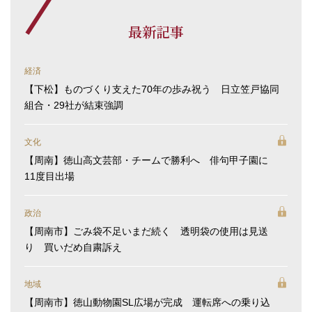
最新記事
経済
【下松】ものづくり支えた70年の歩み祝う 日立笠戸協同
組合・29社が結束強調
文化
【周南】徳山高文芸部・チームで勝利へ 俳句甲子園に
11度目出場
政治
【周南市】ごみ袋不足いまだ続く 透明袋の使用は見送
り 買いだめ自粛訴え
地域
【周南市】徳山動物園SL広場が完成 運転席への乗り込