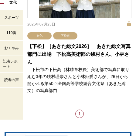
文化
スポーツ
2026年07月23日
110番
文化
下松市
【下松】［あきた総文2026］ あきた総文写真
おくやみ
部門に出場 下松高美術部の銭村さん、小林さ
記者レポ
ん
ート
下松市の下松高（林勝章校長）美術部で写真に取り
組む3年の銭村理奈さんと小林姫愛さんが、26日から
読者の声
開かれる第50回全国高等学校総合文化祭（あきた総
文）の写真部門...
1