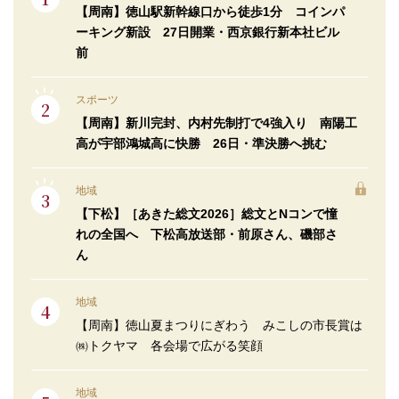
【周南】徳山駅新幹線口から徒歩1分 コインパ
ーキング新設 27日開業・西京銀行新本社ビル
前
スポーツ
【周南】新川完封、内村先制打で4強入り 南陽工
高が宇部鴻城高に快勝 26日・準決勝へ挑む
地域
【下松】［あきた総文2026］総文とNコンで憧
れの全国へ 下松高放送部・前原さん、磯部さ
ん
地域
【周南】徳山夏まつりにぎわう みこしの市長賞は
㈱トクヤマ 各会場で広がる笑顔
地域