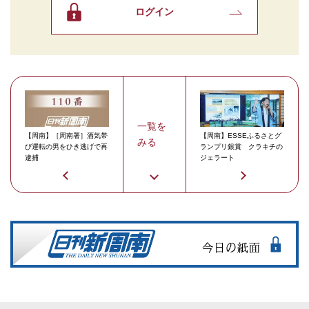
ログイン
一覧を
【周南】［周南署］酒気帯
【周南】ESSEふるさとグ
みる
び運転の男をひき逃げで再
ランプリ銀賞 クラキチの
逮捕
ジェラート