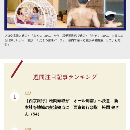
ソロや友達と過ごす「おとなじかん」から、親子三世代で過ごす「かぞくじかん」も楽しめ
る日帰りレジャー施設「くだまつ健康パーク」。屋内で遊べる施設や岩盤浴、サウナも充
実！
週間注目記事ランキング
経済
［西京銀行］松岡頭取が「オール周南」へ決意 新
本社を地域の交流拠点に 西京銀行頭取 松岡 健さ
ん（54）
地域