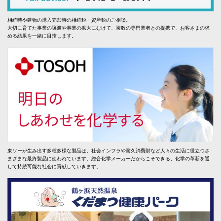
相続時や建物の購入売却時の相続税・資産税のご相談。
大切に育てた事業の譲渡や事業の拡大にむけて、複数の専門業者との提携で、お客さまの求
める結果を一緒に目指します。
東ソーが生み出す多種多様な製品は、社会インフラや耐久消費財など人々の生活に役立つさ
まざまな最終製品に使われています。総合化学メーカーだからこそできる、化学の革新を通
して持続可能な社会に貢献していきます。