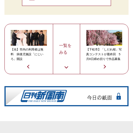
一覧を
【光】市内の利用者は無
【下松市】「しだれ桜」写
みる
料 病後児施設「にじい
真コンテストが最終回 5
ろ」開設
月8日締め切りで作品募集