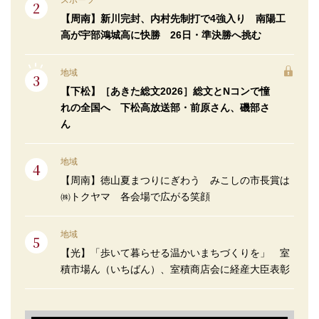
スポーツ
【周南】新川完封、内村先制打で4強入り 南陽工
高が宇部鴻城高に快勝 26日・準決勝へ挑む
地域
【下松】［あきた総文2026］総文とNコンで憧
れの全国へ 下松高放送部・前原さん、磯部さ
ん
地域
【周南】徳山夏まつりにぎわう みこしの市長賞は
㈱トクヤマ 各会場で広がる笑顔
地域
【光】「歩いて暮らせる温かいまちづくりを」 室
積市場ん（いちばん）、室積商店会に経産大臣表彰