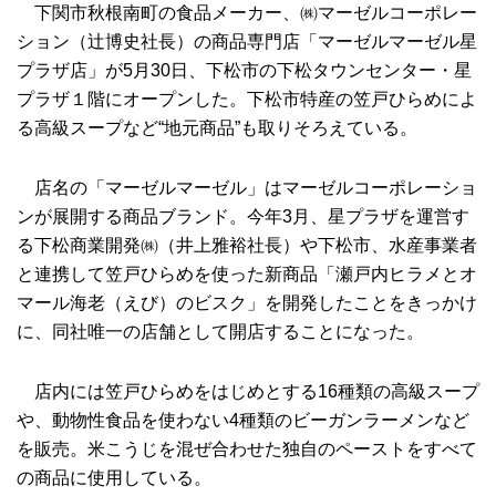
下関市秋根南町の食品メーカー、㈱マーゼルコーポレー
ション（辻博史社長）の商品専門店「マーゼルマーゼル星
プラザ店」が5月30日、下松市の下松タウンセンター・星
プラザ１階にオープンした。下松市特産の笠戸ひらめによ
る高級スープなど“地元商品”も取りそろえている。
店名の「マーゼルマーゼル」はマーゼルコーポレーショ
ンが展開する商品ブランド。今年3月、星プラザを運営す
る下松商業開発㈱（井上雅裕社長）や下松市、水産事業者
と連携して笠戸ひらめを使った新商品「瀬戸内ヒラメとオ
マール海老（えび）のビスク」を開発したことをきっかけ
に、同社唯一の店舗として開店することになった。
店内には笠戸ひらめをはじめとする16種類の高級スープ
や、動物性食品を使わない4種類のビーガンラーメンなど
を販売。米こうじを混ぜ合わせた独自のペーストをすべて
の商品に使用している。