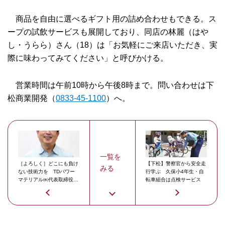
商品を自由に選べるギフト用の詰め合わせもできる。ス
ープの試飲サービスも展開しており、同店の林麗（はや
し・うらら）さん（18）は「お気軽にご来店いただき、実
際に味わってみてください」と呼びかける。
営業時間は午前10時から午後8時まで。問い合わせは下
松商業開発（
0833-45-1100
）へ。
一覧を
［よろしく］どこにも負け
【下松】警察官から安全走
みる
ない技術力を TDパワー
行学ぶ 久保小4年生・自
マテリアル㈱代表取締役社
転車組合は点検サービス
長 渡辺一孝さん（58）