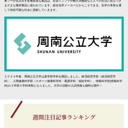
東ソーが生み出す多種多様な製品は、社会インフラや耐久消費財など人々の生活に役立つさ
まざまな最終製品に使われています。総合化学メーカーだからこそできる、化学の革新を通
して持続可能な社会に貢献していきます。
２０２４年春、周南公立大学は新学部学科を開設しました。経済経営学部（経済経営学
科）、人間健康科学部（スポーツ健康科学科・看護学科・福祉学科）、情報科学部(情報科学
科)の３学部５学科体制となりました。大学の活動や入試情報も随時公開中！
週間注目記事ランキング