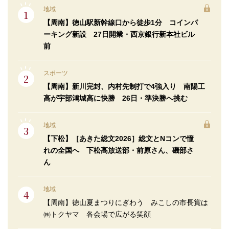
地域
【周南】徳山駅新幹線口から徒歩1分 コインパ
ーキング新設 27日開業・西京銀行新本社ビル
前
スポーツ
【周南】新川完封、内村先制打で4強入り 南陽工
高が宇部鴻城高に快勝 26日・準決勝へ挑む
地域
【下松】［あきた総文2026］総文とNコンで憧
れの全国へ 下松高放送部・前原さん、磯部さ
ん
地域
【周南】徳山夏まつりにぎわう みこしの市長賞は
㈱トクヤマ 各会場で広がる笑顔