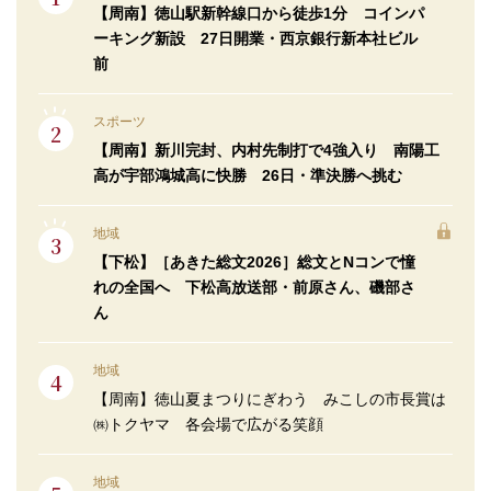
【周南】徳山駅新幹線口から徒歩1分 コインパ
ーキング新設 27日開業・西京銀行新本社ビル
前
スポーツ
【周南】新川完封、内村先制打で4強入り 南陽工
高が宇部鴻城高に快勝 26日・準決勝へ挑む
地域
【下松】［あきた総文2026］総文とNコンで憧
れの全国へ 下松高放送部・前原さん、磯部さ
ん
地域
【周南】徳山夏まつりにぎわう みこしの市長賞は
㈱トクヤマ 各会場で広がる笑顔
地域