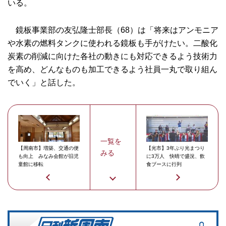
いる。
鏡板事業部の友弘隆士部長（68）は「将来はアンモニア
や水素の燃料タンクに使われる鏡板も手がけたい。二酸化
炭素の削減に向けた各社の動きにも対応できるよう技術力
を高め、どんなものも加工できるよう社員一丸で取り組ん
でいく」と話した。
一覧を
【周南市】増築、交通の便
【光市】3年ぶり光まつり
みる
も向上 みなみ会館が旧児
に3万人 快晴で盛況、飲
童館に移転
食ブースに行列