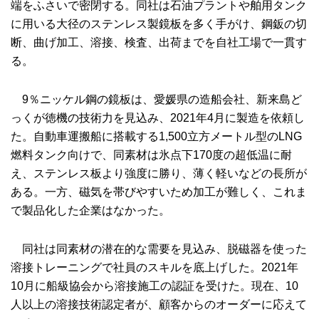
端をふさいで密閉する。同社は石油プラントや舶用タンク
に用いる大径のステンレス製鏡板を多く手がけ、鋼鈑の切
断、曲げ加工、溶接、検査、出荷までを自社工場で一貫す
る。
9％ニッケル鋼の鏡板は、愛媛県の造船会社、新来島ど
っくが徳機の技術力を見込み、2021年4月に製造を依頼し
た。自動車運搬船に搭載する1,500立方メートル型のLNG
燃料タンク向けで、同素材は氷点下170度の超低温に耐
え、ステンレス板より強度に勝り、薄く軽いなどの長所が
ある。一方、磁気を帯びやすいため加工が難しく、これま
で製品化した企業はなかった。
同社は同素材の潜在的な需要を見込み、脱磁器を使った
溶接トレーニングで社員のスキルを底上げした。2021年
10月に船級協会から溶接施工の認証を受けた。現在、10
人以上の溶接技術認定者が、顧客からのオーダーに応えて