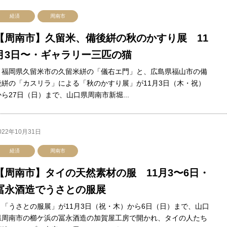
経済
周南市
【周南市】久留米、備後絣の秋のかすり展 11
月3日〜・ギャラリー三匹の猫
福岡県久留米市の久留米絣の「儀右エ門」と、広島県福山市の備
後絣の「カスリラ」による「秋のかすり展」が11月3日（木・祝）
から27日（日）まで、山口県周南市新堀...
022年10月31日
経済
周南市
【周南市】タイの天然素材の服 11月3〜6日・
冨永酒造でうさとの服展
「うさとの服展」が11月3日（祝・木）から6日（日）まで、山口
県周南市の櫛ケ浜の冨永酒造の加賀屋工房で開かれ、タイの人たち