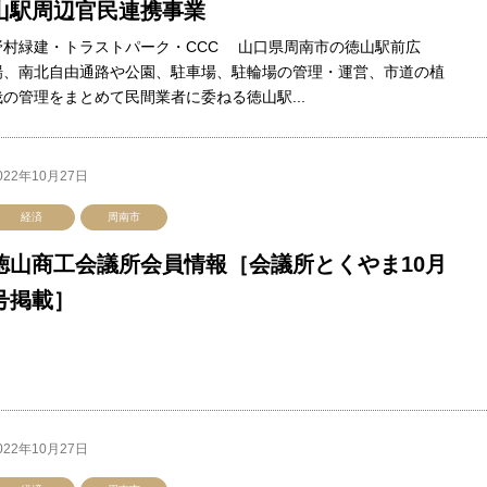
山駅周辺官民連携事業
野村緑建・トラストパーク・CCC 山口県周南市の徳山駅前広
場、南北自由通路や公園、駐車場、駐輪場の管理・運営、市道の植
栽の管理をまとめて民間業者に委ねる徳山駅...
022年10月27日
経済
周南市
徳山商工会議所会員情報［会議所とくやま10月
号掲載］
022年10月27日