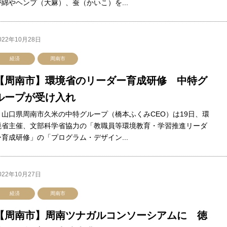
が綿やヘンプ（大麻）、蚕（かいこ）を...
022年10月28日
経済
周南市
【周南市】環境省のリーダー育成研修 中特グ
ループが受け入れ
山口県周南市久米の中特グループ（橋本ふくみCEO）は19日、環
境省主催、文部科学省協力の「教職員等環境教育・学習推進リーダ
ー育成研修」の「プログラム・デザイン...
022年10月27日
経済
周南市
【周南市】周南ツナガルコンソーシアムに 徳