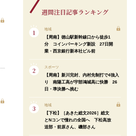
週間注目記事ランキング
地域
【周南】徳山駅新幹線口から徒歩1
分 コインパーキング新設 27日開
業・西京銀行新本社ビル前
スポーツ
【周南】新川完封、内村先制打で4強入
り 南陽工高が宇部鴻城高に快勝 26
日・準決勝へ挑む
地域
【下松】［あきた総文2026］総文
とNコンで憧れの全国へ 下松高放
送部・前原さん、磯部さん