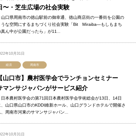
日〜・芝生広場の社会実験
山口県周南市の徳山駅前の御幸通、徳山商店街の一番街を公園の
ような空間にするまちづくり社会実験「Bit Miraiba―もしもまち
の真ん中が公園だったら」が11...
022年10月31日
経済
周南市
【山口市】農村医学会でランチョンセミナー
サマンサジャパンがサービス紹介
日本農村医学会の第71回日本農村医学会学術総会が13日、14日
に、山口県山口市のKDDI維新ホール、山口グランドホテルで開催さ
れ、周南市河東のサマンサジャパン...
022年10月31日