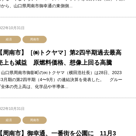
時から、山口県周南市御幸通の東側側...
022年10月31日
経済
周南市
【周南市】［㈱トクヤマ］第2四半期過去最高
売上も減益 原燃料価格、想像上回る高騰
山口県周南市御影町の㈱トクヤマ（横田浩社長）は28日、2023
年3月期の第2四半期（4〜9月）の連結決算を発表した。 グルー
プ全体の売上高は、化学品や半導体...
022年10月31日
経済
周南市
【周南市】御幸通、一番街を公園に 11月3