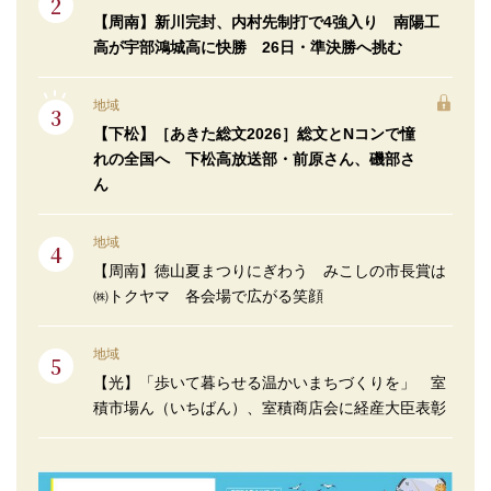
【周南】新川完封、内村先制打で4強入り 南陽工
高が宇部鴻城高に快勝 26日・準決勝へ挑む
地域
【下松】［あきた総文2026］総文とNコンで憧
れの全国へ 下松高放送部・前原さん、磯部さ
ん
地域
【周南】徳山夏まつりにぎわう みこしの市長賞は
㈱トクヤマ 各会場で広がる笑顔
地域
【光】「歩いて暮らせる温かいまちづくりを」 室
積市場ん（いちばん）、室積商店会に経産大臣表彰