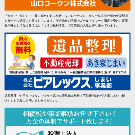
「安全で 安心して 長く勤められる会社」をスローガンに、東ソー株式会社等の化学製品
を安全かつ確実にお届けしています。安全輸送の実績でゴールドＧマーク認定を受け、従業
員が安心して働ける環境と「１５の福利厚生」で従業員の人生に寄り添っています。
遺品整理でお困りではないですか？県内出張見積は無料！不動産売却や空き家じまい（解
体）もお気軽にお問い合わせください。