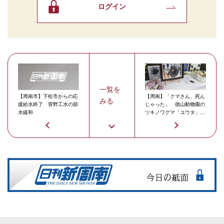
ログイン
一覧を
【周南市】下松市からの応
【周南】「クマさん、死ん
みる
援給水終了 菅野工水の節
じゃった」 徳山動物園の
水緩和
ツキノワグマ「ユウタ」死
亡